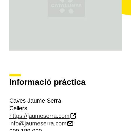
últimes pertanyen a la
DO Penedès i Catalunya
.
Es poden conèixer les instal·lacions del celler i
degustar una selecció dels seus vins amb la
visita
estàndar,
que inclou el tast d'un cava de gamma alta,
o la
visita Jaume Serra,
amb el tast de tres caves de
gamma alta.
Informació pràctica
Caves Jaume Serra
Cellers
https://jaumeserra.com
info@jaumeserra.com