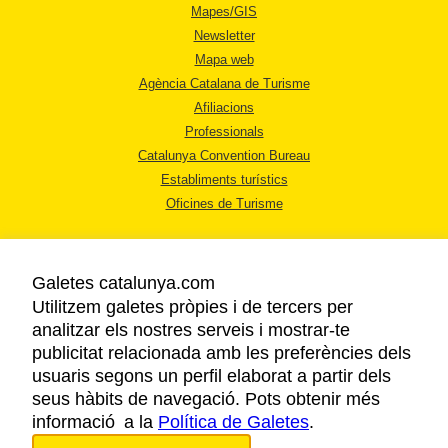
Mapes/GIS
Newsletter
Mapa web
Agència Catalana de Turisme
Afiliacions
Professionals
Catalunya Convention Bureau
Establiments turístics
Oficines de Turisme
Galetes catalunya.com
Utilitzem galetes pròpies i de tercers per
analitzar els nostres serveis i mostrar-te
AVÍS LEGAL
publicitat relacionada amb les preferències dels
POLÍTICA DE PRIVACITAT
usuaris segons un perfil elaborat a partir dels
COOKIES
seus hàbits de navegació. Pots obtenir més
informació a la
Política de Galetes
ACCESSIBILITAT
.