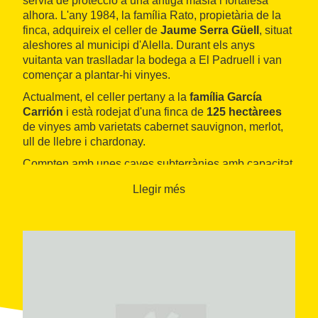
servia de protecció a una antiga masia i fortalesa
alhora. L'any 1984, la família Rato, propietària de la
finca, adquireix el celler de
Jaume Serra Güell
, situat
aleshores al municipi d'Alella. Durant els anys
vuitanta van traslladar la bodega a El Padruell i van
començar a plantar-hi vinyes.
Actualment, el celler pertany a la
família García
Carrión
i està rodejat d'una finca de
125 hectàrees
de vinyes amb varietats cabernet sauvignon, merlot,
ull de llebre i chardonay.
Compten amb unes caves subterrànies amb capacitat
per acollir fins a
seixanta milions
d'ampolles. Les
Llegir més
instal·lacions de vinificació estan preparades per
elaborar
dotze milions
de quilos de raïm.
Pel que fa a l'emmagatzematge, disposa de
3.500
bótes de roure americà i francès
per tal d'obtenir
uns vins de
criança, reserva i gran reserva
de gran
qualitat. Es coneixen sota les marques comercials
Cristalino Jaume Serra, Heredad de Padruell, Opera
Prima, Jaume Serra i Viña del Mar, aquestes dues