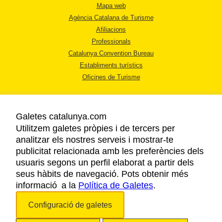
Mapa web
Agència Catalana de Turisme
Afiliacions
Professionals
Catalunya Convention Bureau
Establiments turístics
Oficines de Turisme
Galetes catalunya.com
Utilitzem galetes pròpies i de tercers per
analitzar els nostres serveis i mostrar-te
AVÍS LEGAL
publicitat relacionada amb les preferències dels
POLÍTICA DE PRIVACITAT
usuaris segons un perfil elaborat a partir dels
COOKIES
seus hàbits de navegació. Pots obtenir més
informació a la
Política de Galetes
ACCESSIBILITAT
.
Configuració de galetes
Copyright © 2026. Agència Catalana de Turisme. Tots els drets reservats.