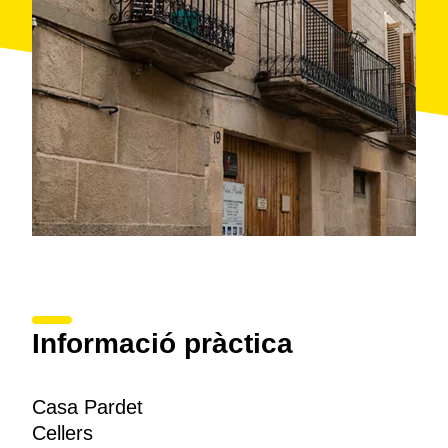
També elaboren vinagres envellits en bota de roure.
Les visites al petit celler familiar inclouen la
possibilitat de tastar algun dels seus productes
directament dels
dipòsits
.
Informació pràctica
Casa Pardet
Cellers