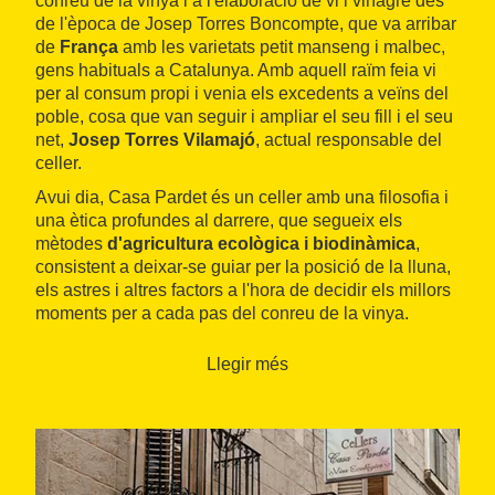
conreu de la vinya i a l'elaboració de vi i vinagre des
de l'època de Josep Torres Boncompte, que va arribar
de
França
amb les varietats petit manseng i malbec,
gens habituals a Catalunya. Amb aquell raïm feia vi
per al consum propi i venia els excedents a veïns del
poble, cosa que van seguir i ampliar el seu fill i el seu
net,
Josep Torres Vilamajó
, actual responsable del
celler.
Avui dia, Casa Pardet és un celler amb una filosofia i
una ètica profundes al darrere, que segueix els
mètodes
d'agricultura ecològica i biodinàmica
,
consistent a deixar-se guiar per la posició de la lluna,
els astres i altres factors a l'hora de decidir els millors
moments per a cada pas del conreu de la vinya.
D'aquesta manera tenen cura de
diverses hectàrees
de vinya
de més de vint-i-cinc anys amb les varietats
Llegir més
cabernet sauvignon, chardonnay i trepat.
Al celler, construït el 1991, elaboren exclusivament
vins monovarietals
, sempre buscant el reflex de la
varietat del raïm,
sense cap mena d'additiu
, ni tan
sols afegint-hi sulfits, com és propi dels vins naturals.