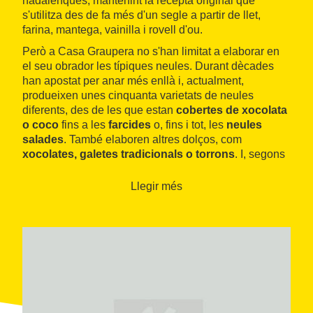
nadalenques, mantenint la recepta original que
s'utilitza des de fa més d'un segle a partir de llet,
farina, mantega, vainilla i rovell d'ou.
Però a Casa Graupera no s'han limitat a elaborar en
el seu obrador les típiques neules. Durant dècades
han apostat per anar més enllà i, actualment,
produeixen unes cinquanta varietats de neules
diferents, des de les que estan
cobertes de xocolata
o coco
fins a les
farcides
o, fins i tot, les
neules
salades
. També elaboren altres dolços, com
xocolates, galetes tradicionals o torrons
. I, segons
l'època de l'any, també es poden trobar altres
productes tradicionals com la coca de Sant Joan o les
Llegir més
mones de Pasqua.
Els seus productes estan fets de manera tradicional, a
mà, amb ingredients de qualitat i sense utilitzar
conservants ni additius. Tot això es pot trobar a la
seva cèntrica
botiga
, un dels establiments amb més
tradició de Mataró. Els seus productes també es
poden comprar per
internet
, amb lliurament a
domicili.