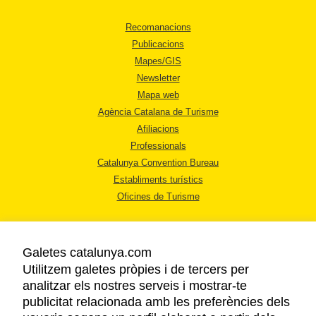
Recomanacions
Publicacions
Mapes/GIS
Newsletter
Mapa web
Agència Catalana de Turisme
Afiliacions
Professionals
Catalunya Convention Bureau
Establiments turístics
Oficines de Turisme
Galetes catalunya.com
Utilitzem galetes pròpies i de tercers per
analitzar els nostres serveis i mostrar-te
AVÍS LEGAL
publicitat relacionada amb les preferències dels
POLÍTICA DE PRIVACITAT