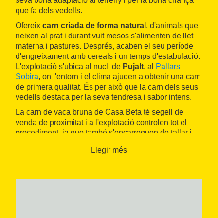
seva bona adaptació al terreny i per la bona criança
que fa dels vedells.
Ofereix
carn criada de forma natural
, d'animals que
neixen al prat i durant vuit mesos s'alimenten de llet
materna i pastures. Després, acaben el seu període
d'engreixament amb cereals i un temps d'estabulació.
L'explotació s'ubica al nucli de
Pujalt
, al
Pallars
Sobirà
, on l'entorn i el clima ajuden a obtenir una carn
de primera qualitat. És per això que la carn dels seus
vedells destaca per la seva tendresa i sabor intens.
La carn de vaca bruna de Casa Beta té segell de
venda de proximitat i a l'explotació controlen tot el
procediment, ja que també s'encarreguen de tallar i
comercialitzar la carn. D'aquesta manera
Llegir més
aconsegueixen mantenir un tracte directe entre
productors i consumidors. La venen en
lots de
vedella variada d'entre deu i dotze quilograms
i fan
servei a domicili
.
Com a complement a la seva activitat, també elaboren
secallona i xolís sota la marca Lo Vistaire de Beta,