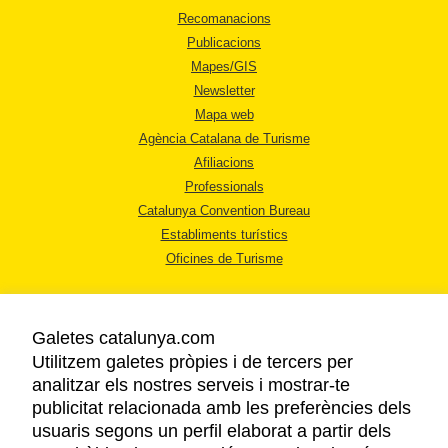
Recomanacions
Publicacions
Mapes/GIS
Newsletter
Mapa web
Agència Catalana de Turisme
Afiliacions
Professionals
Catalunya Convention Bureau
Establiments turístics
Oficines de Turisme
Galetes catalunya.com
Utilitzem galetes pròpies i de tercers per
analitzar els nostres serveis i mostrar-te
AVÍS LEGAL
publicitat relacionada amb les preferències dels
POLÍTICA DE PRIVACITAT
usuaris segons un perfil elaborat a partir dels