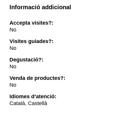
Informació addicional
Accepta visites?:
No
Visites guiades?:
No
Degustació?:
No
Venda de productes?:
No
Idiomes d’atenció:
Català, Castellà