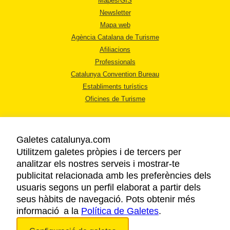
Mapes/GIS
Newsletter
Mapa web
Agència Catalana de Turisme
Afiliacions
Professionals
Catalunya Convention Bureau
Establiments turístics
Oficines de Turisme
Galetes catalunya.com
Utilitzem galetes pròpies i de tercers per
analitzar els nostres serveis i mostrar-te
AVÍS LEGAL
publicitat relacionada amb les preferències dels
POLÍTICA DE PRIVACITAT
usuaris segons un perfil elaborat a partir dels
COOKIES
seus hàbits de navegació. Pots obtenir més
informació a la
Política de Galetes
ACCESSIBILITAT
.