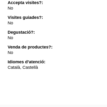
Accepta visites?:
No
Visites guiades?:
No
Degustació?:
No
Venda de productes?:
No
Idiomes d’atenció:
Català, Castellà