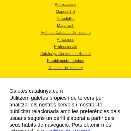
Publicacions
Mapes/GIS
Newsletter
Mapa web
Agència Catalana de Turisme
Afiliacions
Professionals
Catalunya Convention Bureau
Establiments turístics
Oficines de Turisme
Galetes catalunya.com
Utilitzem galetes pròpies i de tercers per
analitzar els nostres serveis i mostrar-te
AVÍS LEGAL
publicitat relacionada amb les preferències dels
POLÍTICA DE PRIVACITAT
usuaris segons un perfil elaborat a partir dels
COOKIES
seus hàbits de navegació. Pots obtenir més
ACCESSIBILITAT