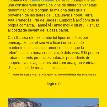
comarca del
Vallès Oriental
. La seva bodega ofereix
una considerable gama de vins de diferents varietats i
denominacions d'origen, la majoria dels quals
provenen de les terres de Catalunya: Priorat, Terra
Alta, Penedès, Pla de Bages i Empordà així com de la
pròpia comarca. També té l'antic molí d'oli (trull), situat
al costat de llevant de la casa pairal.
Can Sapera ofereix també tot tipus de bótes per
emmagatzemar el seu vi o licor i un servei de
manteniment i assessorament en tot el que fa
referència a la bona conservació dels vins. S'hi poden
trobar diferents productes naturals procedents de
cooperatives d'agricultors així com una gran varietat
d'olives, mel de romaní i fruits secs.
Durant la verema, s'ofereix la possibilitat de premsar
el propi raïm o bé també es pot adquirir most per
Llegir més
poder elaborar el seu propi vi.
Can Sapera és una empresa compromesa amb
Biosphere des del 2018.