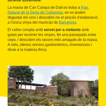
turisme sostenible
.
La masia de Can Calopa de Dalt es troba a
Parc
Natural de la Serra de Collserola
, on es poden
degustar els vins i descobrir-ne el procés d'elaboració
a l'única vinya del municipi de
Barcelona
.
El celler compta amb
servei per a visitants
amb
guies per recórrer les vinyes, fer una passejada entre
ceps, i descobrir els racons més amagats de la masia.
A més, ofereix serveis gastronòmics, d'esmorzars i
dinar a la mateixa finca.