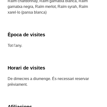
Raïm chardonnay, Raïm garnatxa blanca, Raïm
garnatxa negra, Raïm merlot, Raïm syrah, Raïm
xarel·lo (pansa blanca)
Època de visites
Tot l'any.
Horari de visites
De dimecres a diumenge. És necessari reservar
prèviament.
Afiliacions