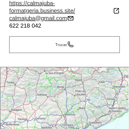
https://calmajuba-
formatgeria.business.site/
calmajuba@gmail.com
622 218 042
Trucar