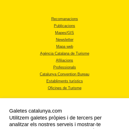
Recomanacions
Publicacions
Mapes/GIS
Newsletter
Mapa web
Agència Catalana de Turisme
Afiliacions
Professionals
Catalunya Convention Bureau
Establiments turístics
Oficines de Turisme
Galetes catalunya.com
Utilitzem galetes pròpies i de tercers per
analitzar els nostres serveis i mostrar-te
AVÍS LEGAL