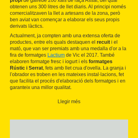
propi
de gairebé 200 xais de raça Assaf, del qual
obtenen uns 300 litres de llet diaris. Al principi només
comercialitzaven la llet a artesans de la zona, però
ben aviat van començar a elaborar els seus propis
derivats làctics.
Actualment, ja compten amb una extensa oferta de
productes, entre els quals destaquen el
recuit
i el
mató, que van ser premiats amb una medalla d'or a la
fira de formatges
Lactium
de Vic el 2017. També
elaboren formatge fresc i iogurt i els
formatges
Rústic i Serrat
, fets amb llet crua d'ovella. La granja i
l'obrador es troben en les mateixes instal·lacions, fet
que facilita el procés d'elaboració dels formatges i en
garanteix una millor qualitat.
Cal Majuba també ofereix la possibilitat de fer
visites
Llegir més
guiades
. A l'obrador tenen una zona de tast per a
degustacions de grups d'unes trenta persones. És un
indret ideal per anar-hi en família, ja que els més
petits poden gaudir interactuant amb el ramat de xais.