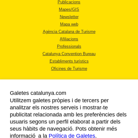
Publicacions
Mapes/GIS
Newsletter
Mapa web
Agència Catalana de Turisme
Afiliacions
Professionals
Catalunya Convention Bureau
Establiments turístics
Oficines de Turisme
Galetes catalunya.com
Utilitzem galetes pròpies i de tercers per
analitzar els nostres serveis i mostrar-te
AVÍS LEGAL
publicitat relacionada amb les preferències dels
POLÍTICA DE PRIVACITAT
usuaris segons un perfil elaborat a partir dels
COOKIES
seus hàbits de navegació. Pots obtenir més
informació a la
Política de Galetes
ACCESSIBILITAT
.