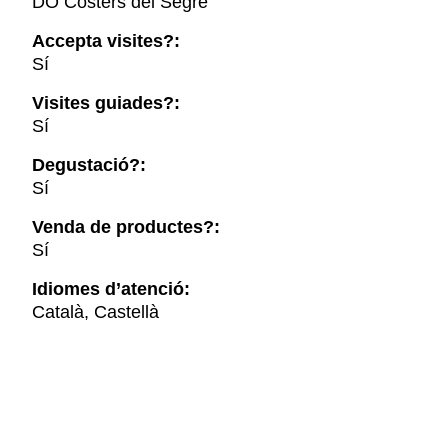
DO Costers del Segre
Accepta visites?:
Sí
Visites guiades?:
Sí
Degustació?:
Sí
Venda de productes?:
Sí
Idiomes d’atenció:
Català, Castellà