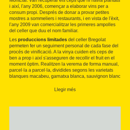
Montclar. Van recuperar els ceps que hi havia plantats
i així, l'any 2006, començar a elaborar vins per a
consum propi. Després de donar a provar petites
mostres a sommeliers i restaurants, i en vista de l'èxit,
l'any 2009 van comercialitzar les primeres ampolles
del celler que duu el nom familiar.
Les
produccions limitades
del celler Bregolat
permeten fer un seguiment personal de cada fase del
procés de vinificació. A la vinya cuiden els ceps de
ben a prop i així s'asseguren de recollir el fruit en el
moment òptim. Realitzen la verema de forma manual,
parcel·la a parcel·la, dividides segons les varietats
blanques macabeu, garnatxa blanca, sauvignon blanc
i gewürztraminer i les negres cabernet sauvignon,
merlot, garnatxa i syrah.
Llegir més
A Bregolat consideren que el vi és cultura, per això
sempre estan disposats a donar a conèixer aquesta
tradició mitjançant
cursos d'enologia
a càrrec d'un
enòleg i un sommelier, visites amb degustació de vins
o maridatges i organització d'esdeveniments diversos.