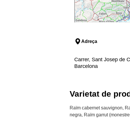
Adreça
Carrer, Sant Josep de Ca
Barcelona
Varietat de pro
Raïm cabernet sauvignon, Ra
negra, Raïm garrut (monestrel