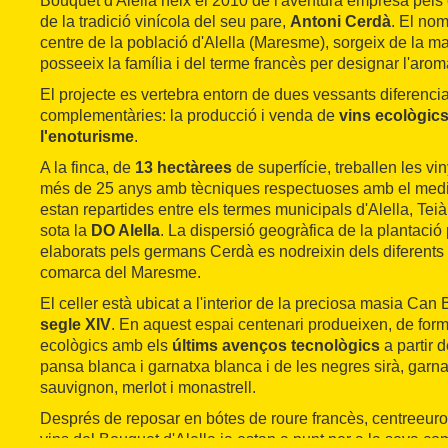
Bouquet d'Alella neix el 2010 de l'aventura empresa pels
de la tradició vinícola del seu pare,
Antoni Cerdà
. El nom
centre de la població d'Alella (Maresme), sorgeix de la m
posseeix la família i del terme francès per designar l'arom
El projecte es vertebra entorn de dues vessants diferenci
complementàries: la producció i venda de
vins ecològic
l'enoturisme
.
A la finca, de
13 hectàrees
de superfície, treballen les vi
més de 25 anys amb tècniques respectuoses amb el medi 
estan repartides entre els termes municipals d'Alella, Teià 
sota la
DO Alella
. La dispersió geogràfica de la plantació
elaborats pels germans Cerdà es nodreixin dels diferents 
comarca del Maresme.
El celler està ubicat a l'interior de la preciosa masia Can
segle XIV
. En aquest espai centenari produeixen, de form
ecològics amb els
últims avenços tecnològics
a partir 
pansa blanca i garnatxa blanca i de les negres sirà, garn
sauvignon, merlot i monastrell.
Després de reposar en bótes de roure francès, centreeuro
vins del Bouquet d'Alella ja estan a punt per a la seva co