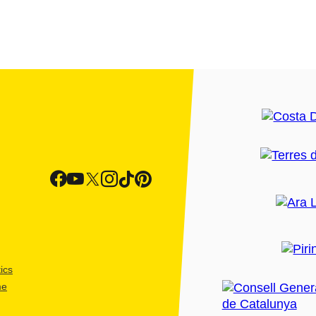
ics
me