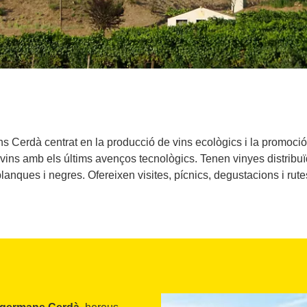
s Cerdà centrat en la producció de vins ecològics i la promoci
 vins amb els últims avenços tecnològics. Tenen vinyes distribuïd
blanques i negres. Ofereixen visites, pícnics, degustacions i rut