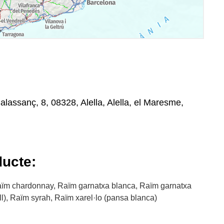
lassanç, 8, 08328, Alella, Alella, el Maresme,
ducte:
ïm chardonnay, Raïm garnatxa blanca, Raïm garnatxa
l), Raïm syrah, Raïm xarel·lo (pansa blanca)