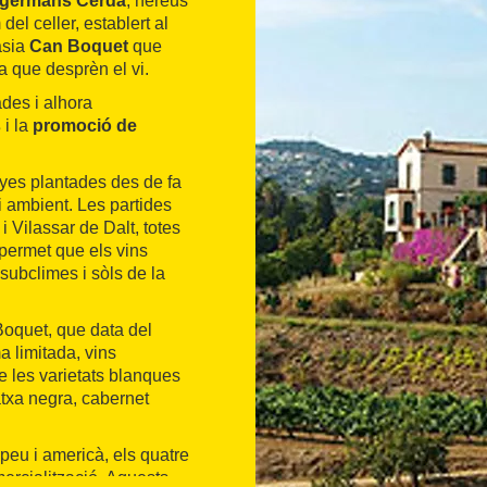
germans Cerdà
, hereus
 del celler, establert al
asia
Can Boquet
que
a que desprèn el vi.
ades i alhora
s
i la
promoció de
nyes plantades des de fa
ambient. Les partides
i Vilassar de Dalt, totes
 permet que els vins
subclimes i sòls de la
 Boquet, que data del
a limitada, vins
de les varietats blanques
atxa negra, cabernet
peu i americà, els quatre
mercialització. Aquests