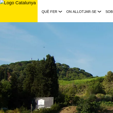
Saltar
al
QUÈ FER
ON ALLOTJAR-SE
SOB
contingut