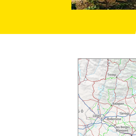
et Syrah i el dolç
 germans Cerdà posen a
ília o amb amics: u
n
mplar de vi blanc i
dels tres primers vins
 per les vinyes
, que