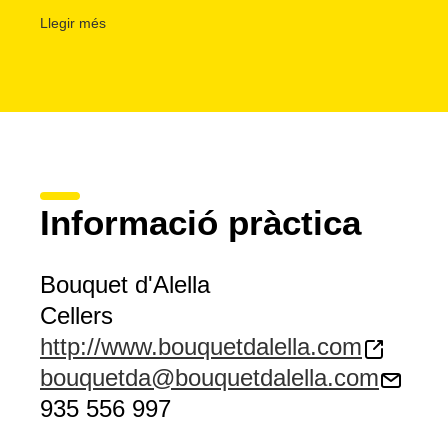
són el Bouquet d'A Blanc, el Bouquet d'A Blanc+, el Bouqu
Llegir més
Bouquet d'A Pur Dolç, estrenat a la primavera del 2013.
Tant el celler com les vinyes mereixen ser visitats i els
l'abast tres maneres diferents de fer-ho en parella, en fam
pícnic entre vinyes
acompanyat d'una cistella amb un exe
productes locals , una
visita a les vinyes i la degustació
elaborats pel celler o també una ruta d'una hora amb
quad
acaba amb un tast del vi Boquet d'A Blanc.
Informació pràctica
Bouquet d'Alella
Cellers
http://www.bouquetdalella.com
bouquetda@bouquetdalella.com
935 556 997