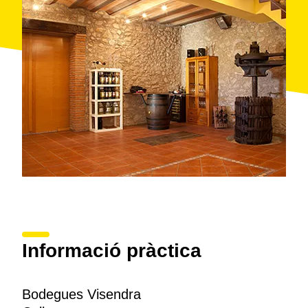
propietaris, diversos comtes i el marquès d'Olivella,
les van vendre als arrendataris que les havien conreat
durant anys. S'hi cultiven les varietats blanques,
xarel·lo, parellada, moscatell i macabeu, i les negres
merlot, ull de llebre i pinot noir.
Les portes de les Bodegues Visendra sempre estan
obertes a
les visites
(reservades amb quinze dies
d'antelació) i ofereixen dues modalitats a triar: o bé,
un paquet que inclou visita al celler i tast, visita
guiada al
monestir de Santes Creus
i un
dinar
en un
dels restaurants de la zona adaptat a les preferències
de cadascú, o bé una visita guiada al celler i a les
vinyes.
Informació pràctica
Bodegues Visendra