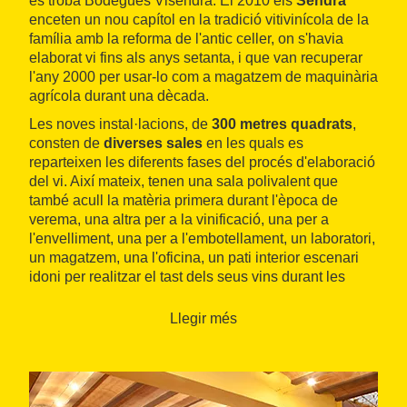
es troba Bodegues Visendra. El 2010 els
Sendra
enceten un nou capítol en la tradició vitivinícola de la
família amb la reforma de l'antic celler, on s'havia
elaborat vi fins als anys setanta, i que van recuperar
l'any 2000 per usar-lo com a magatzem de maquinària
agrícola durant una dècada.
Les noves instal·lacions, de
300 metres quadrats
,
consten de
diverses sales
en les quals es
reparteixen les diferents fases del procés d'elaboració
del vi. Així mateix, tenen una sala polivalent que
també acull la matèria primera durant l'època de
verema, una altra per a la vinificació, una per a
l'envelliment, una per a l'embotellament, un laboratori,
un magatzem, una l'oficina, un pati interior escenari
idoni per realitzar el tast dels seus vins durant les
visites i una terrassa magnífica amb vistes dignes de
contemplar.
Llegir més
Les terres de la família Sendra s'estenen entre les
Pobles i Santes Creus, on hi ha el
monestir
homònim
en què els monjos ja elaboraven el seu vi. Són de la
seva propietat des del 1985, quan els antics