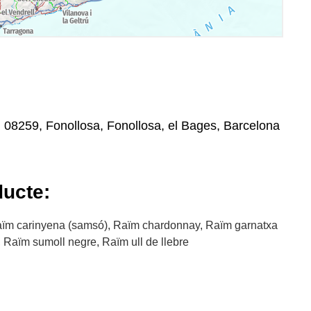
 08259, Fonollosa, Fonollosa, el Bages, Barcelona
ducte:
ïm carinyena (samsó), Raïm chardonnay, Raïm garnatxa
 Raïm sumoll negre, Raïm ull de llebre