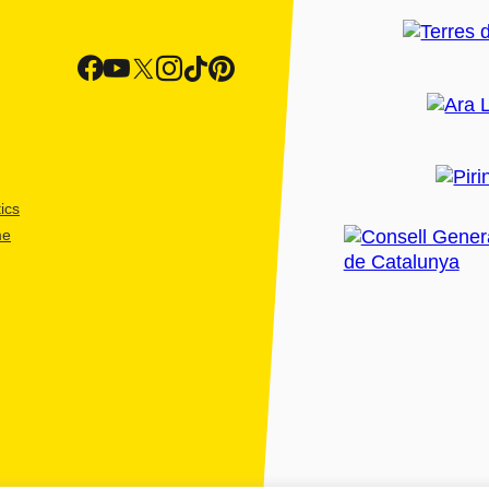
ics
me