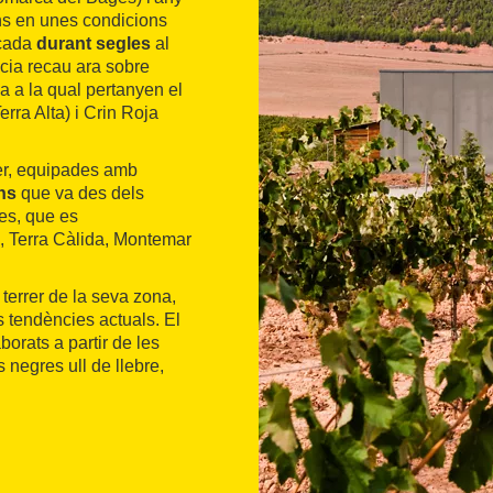
ins en unes condicions
cada
durant segles
al
ència recau ara sobre
sa a la qual pertanyen el
rra Alta) i Crin Roja
ler, equipades amb
ns
que va des dels
ces, que es
, Terra Càlida, Montemar
 terrer de la seva zona,
s tendències actuals. El
borats a partir de les
 negres ull de llebre,