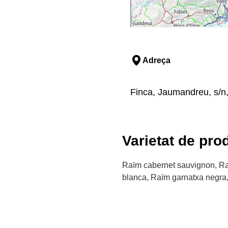
Adreça
Finca, Jaumandreu, s/n,
Varietat de pro
Raïm cabernet sauvignon, Ra
blanca, Raïm garnatxa negra,