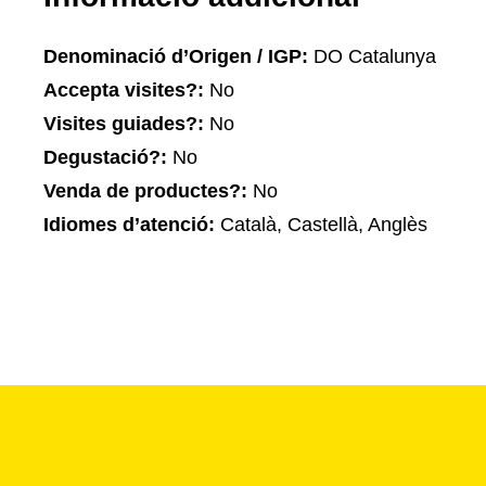
Denominació d’Origen / IGP:
DO Catalunya
Accepta visites?:
No
Visites guiades?:
No
Degustació?:
No
Venda de productes?:
No
Idiomes d’atenció:
Català, Castellà, Anglès