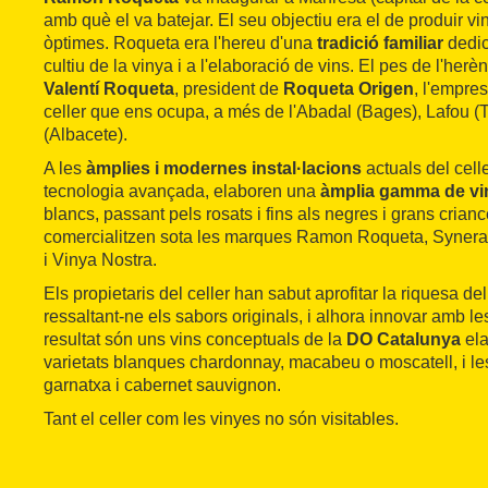
amb què el va batejar. El seu objectiu era el de produir v
òptimes. Roqueta era l'hereu d'una
tradició familiar
dedi
cultiu de la vinya i a l'elaboració de vins. El pes de l'her
Valentí Roqueta
, president de
Roqueta Origen
, l'empre
celler que ens ocupa, a més de l'Abadal (Bages), Lafou (Te
(Albacete).
A les
àmplies i modernes instal·lacions
actuals del cel
tecnologia avançada, elaboren una
àmplia gamma de vi
blancs, passant pels rosats i fins als negres i grans crian
comercialitzen sota les marques Ramon Roqueta, Synera
i Vinya Nostra.
Els propietaris del celler han sabut aprofitar la riquesa del
ressaltant-ne els sabors originals, i alhora innovar amb le
resultat són uns vins conceptuals de la
DO Catalunya
ela
varietats blanques chardonnay, macabeu o moscatell, i les
garnatxa i cabernet sauvignon.
Tant el celler com les vinyes no són visitables.