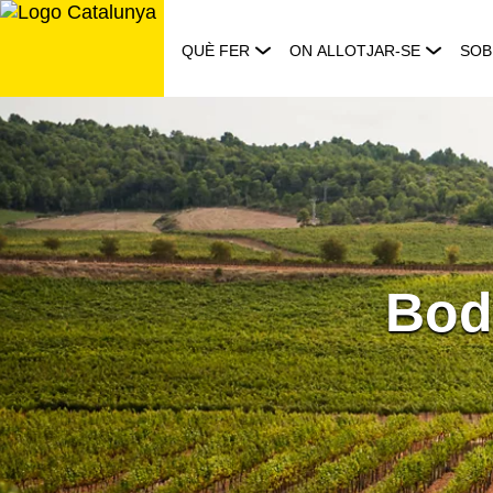
Saltar
al
QUÈ FER
ON ALLOTJAR-SE
SOB
contingut
Bod