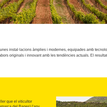
s instal·lacions àmplies i modernes, equipades amb tecnolo
bors originals i innovant amb les tendències actuals. El result
ler que el viticultor
omarca del Bages) l'any