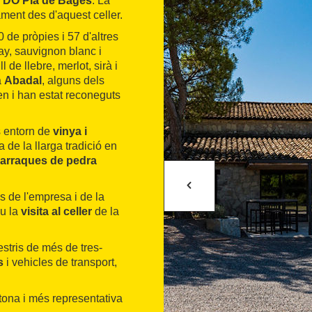
a
DO Pla de Bages
. La
ment des d'aquest celler.
 de pròpies i 57 d'altres
y, sauvignon blanc i
 de llebre, merlot, sirà i
a
Abadal
, alguns dels
en i han estat reconeguts
s entorn de
vinya i
 de la llarga tradició en
arraques de pedra
es de l'empresa i de la
ou la
visita al celler
de la
estris de més de tres-
s
i vehicles de transport,
ctona i més representativa