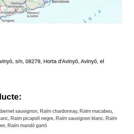
inyó, s/n, 08279, Horta d'Avinyó, Avinyó, el
ducte:
cabernet sauvignon, Raïm chardonnay, Raïm macabeu,
lanc, Raïm picapoll negre, Raïm sauvignon blanc, Raïm
ebre, Raïm mandó garró