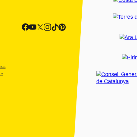
ics
me