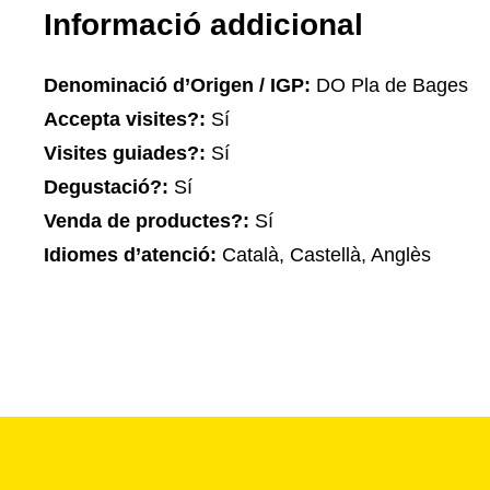
Informació addicional
Denominació d’Origen / IGP:
DO Pla de Bages
Accepta visites?:
Sí
Visites guiades?:
Sí
Degustació?:
Sí
Venda de productes?:
Sí
Idiomes d’atenció:
Català, Castellà, Anglès