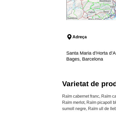
Adreça
Santa Maria d’Horta d’Av
Bages, Barcelona
Varietat de pro
Raïm cabernet franc, Raïm 
Raïm merlot, Raïm picapoll b
sumoll negre, Raïm ull de ll