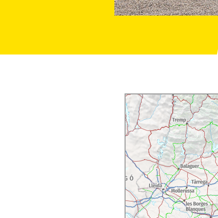
sa el punt final perfecte
enible que li permet
ra del possible. Es basa en
dueixin l'impacte
ió de la fauna i flora
ció).