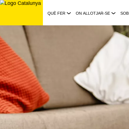
Saltar
al
QUÈ FER
ON ALLOTJAR-SE
SOB
contingut