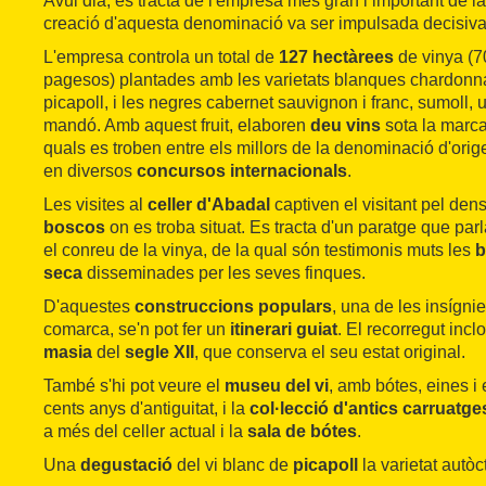
Avui dia, es tracta de l'empresa més gran i important de l
creació d'aquesta denominació va ser impulsada decisiva
L'empresa controla un total de
127 hectàrees
de vinya (70
pagesos) plantades amb les varietats blanques chardonna
picapoll, i les negres cabernet sauvignon i franc, sumoll, ull
mandó. Amb aquest fruit, elaboren
deu vins
sota la marc
quals es troben entre els millors de la denominació d'orig
en diversos
concursos internacionals
.
Les visites al
celler d'Abadal
captiven el visitant pel den
boscos
on es troba situat. Es tracta d'un paratge que parla
el conreu de la vinya, de la qual són testimonis muts les
b
seca
disseminades per les seves finques.
D'aquestes
construccions populars
, una de les insígni
comarca, se'n pot fer un
itinerari guiat
. El recorregut incl
masia
del
segle XII
, que conserva el seu estat original.
També s'hi pot veure el
museu del vi
, amb bótes, eines i 
cents anys d'antiguitat, i la
col·lecció d'antics carruatge
a més del celler actual i la
sala de bótes
.
Una
degustació
del vi blanc de
picapoll
la varietat autò