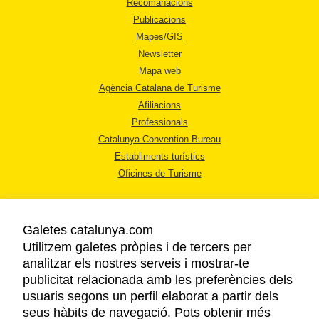
Recomanacions
Publicacions
Mapes/GIS
Newsletter
Mapa web
Agència Catalana de Turisme
Afiliacions
Professionals
Catalunya Convention Bureau
Establiments turístics
Oficines de Turisme
Galetes catalunya.com
Utilitzem galetes pròpies i de tercers per
analitzar els nostres serveis i mostrar-te
AVÍS LEGAL
publicitat relacionada amb les preferències dels
POLÍTICA DE PRIVACITAT
usuaris segons un perfil elaborat a partir dels
COOKIES
seus hàbits de navegació. Pots obtenir més