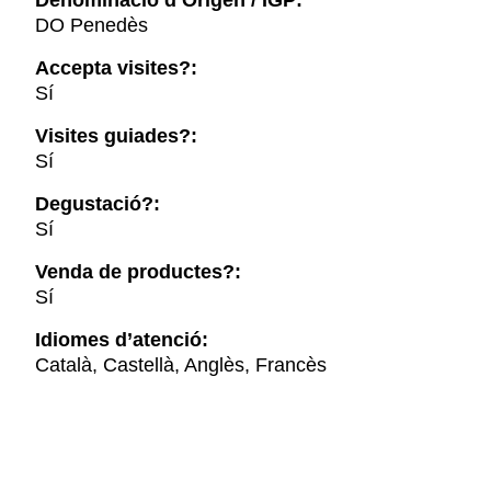
Denominació d’Origen / IGP:
DO Penedès
Accepta visites?:
Sí
Visites guiades?:
Sí
Degustació?:
Sí
Venda de productes?:
Sí
Idiomes d’atenció:
Català, Castellà, Anglès, Francès