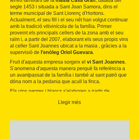
terres familiars de la
masia Casa Gran
, datada del
segle 1453 i situada a Sant Joan Samora, dins el
terme municipal de Sant Llorenç d'Hortons.
Actualment, el seu fill i el seu nét han volgut continuar
amb la tradició vitivinícola de la família. Primer
proveint els principals cellers de la zona amb el seu
raïm i, a partir del 2007, elaborant els seus propis vins
al celler Sant Joannes ubicat a la masia , gràcies a la
supervisió de
l'enòleg Oriol Guevara
.
Fruit d'aquesta empresa sorgeix el
vi Sant Joannes
.
S'anomena d'aquesta manera perquè fa referència a
un avantpassat de la família i també al sant patró que
dóna nom a la pedania que acull la finca.
Els vins negres i blancs s'elaboren a partir de
mètodes tradicionals combinats amb l'última
Llegir més
tecnologia. Així, doncs, el celler integra elements de
nova construcció amb els antics de la masia.
L'envelliment es realitza a la vella sala de bótes i en
cups subterranis furgats a la pedra
, que daten del
segle XVIII
.