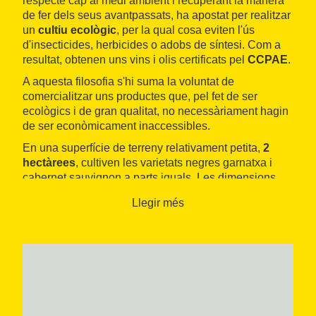
respecte cap al medi ambient i recuperant la manera
de fer dels seus avantpassats, ha apostat per realitzar
un
cultiu ecològic
, per la qual cosa eviten l'ús
d'insecticides, herbicides o adobs de síntesi. Com a
resultat, obtenen uns vins i olis certificats pel
CCPAE
.
A aquesta filosofia s'hi suma la voluntat de
comercialitzar uns productes que, pel fet de ser
ecològics i de gran qualitat, no necessàriament hagin
de ser econòmicament inaccessibles.
En una superfície de terreny relativament petita,
2
hectàrees
, cultiven les varietats negres garnatxa i
cabernet sauvignon a parts iguals. Les dimensions
reduïdes permeten tenir una cura rigorosa de tot el
Llegir més
procés d'elaboració del vi amb produccions anuals
limitades de 2.000 ampolles de rosat, 7.500 d'un
negre criança (de sis mesos) i 2.500 ampolles d'un
altre criança (dotze mesos), ambdós reposats en
bótes de roures francesos, romanesos i americans.
Són les marques comercials Adrià de Paumerà, Érika
i Esther de Paumerà, emparades sota la DO
Tarragona.