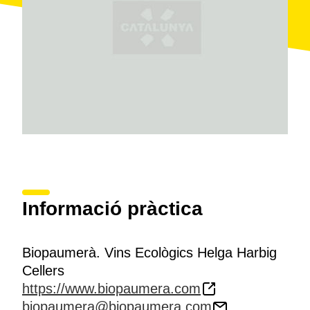
Les
visites gratuïtes
recorren les vinyes i les oliveres
de la finca de què disposen amb una explicació del
cicle anual de les vinyes, les varietats i les pràctiques
ecològiques, després es passa al celler amb els
corresponents aclariments sobre com s'elabora el vi i
els diferents cupatges. I finalment es realitza un tast
dels tres vins esmentats.
Informació pràctica
Biopaumerà. Vins Ecològics Helga Harbig
Cellers
https://www.biopaumera.com
biopaumera@biopaumera.com