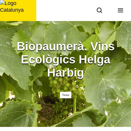
Saltar
al
contingut
Biopaumerà. Vins
Ecològics Helga
Harbig
Tasta