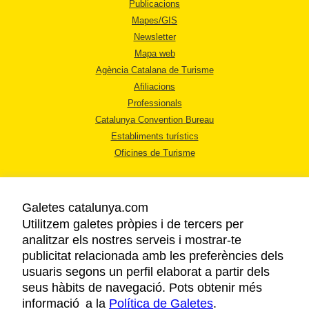
Publicacions
Mapes/GIS
Newsletter
Mapa web
Agència Catalana de Turisme
Afiliacions
Professionals
Catalunya Convention Bureau
Establiments turístics
Oficines de Turisme
Galetes catalunya.com
Utilitzem galetes pròpies i de tercers per
analitzar els nostres serveis i mostrar-te
AVÍS LEGAL
publicitat relacionada amb les preferències dels
POLÍTICA DE PRIVACITAT
usuaris segons un perfil elaborat a partir dels
COOKIES
seus hàbits de navegació. Pots obtenir més
informació a la
Política de Galetes
ACCESSIBILITAT
.