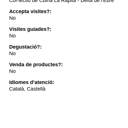
Col·lectiu de Cuina La Ràpita - Delta de l'Ebre
Accepta visites?:
No
Visites guiades?:
No
Degustació?:
No
Venda de productes?:
No
Idiomes d’atenció:
Català, Castellà