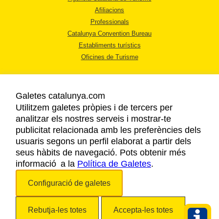
Afiliacions
Professionals
Catalunya Convention Bureau
Establiments turístics
Oficines de Turisme
Galetes catalunya.com
Utilitzem galetes pròpies i de tercers per
analitzar els nostres serveis i mostrar-te
AVÍS LEGAL
publicitat relacionada amb les preferències dels
POLÍTICA DE PRIVACITAT
usuaris segons un perfil elaborat a partir dels
COOKIES
seus hàbits de navegació. Pots obtenir més
informació a la
Política de Galetes
ACCESSIBILITAT
.
Configuració de galetes
Copyright © 2026. Agència Catalana de Turisme. Tots els drets reservats.
Rebutja-les totes
Accepta-les totes