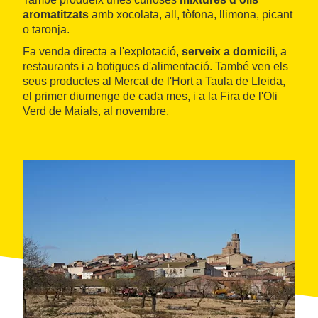
aromatitzats
amb xocolata, all, tòfona, llimona, picant
o taronja.
Fa venda directa a l'explotació,
serveix a domicili
, a
restaurants i a botigues d'alimentació. També ven els
seus productes al Mercat de l'Hort a Taula de Lleida,
el primer diumenge de cada mes, i a la Fira de l'Oli
Verd de Maials, al novembre.