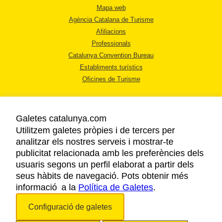
Mapa web
Agència Catalana de Turisme
Afiliacions
Professionals
Catalunya Convention Bureau
Establiments turístics
Oficines de Turisme
Galetes catalunya.com
Utilitzem galetes pròpies i de tercers per
analitzar els nostres serveis i mostrar-te
AVÍS LEGAL
publicitat relacionada amb les preferències dels
POLÍTICA DE PRIVACITAT
usuaris segons un perfil elaborat a partir dels
COOKIES
seus hàbits de navegació. Pots obtenir més
informació a la
Política de Galetes
ACCESSIBILITAT
.
Configuració de galetes
Copyright © 2026. Agència Catalana de Turisme. Tots els drets reservats.