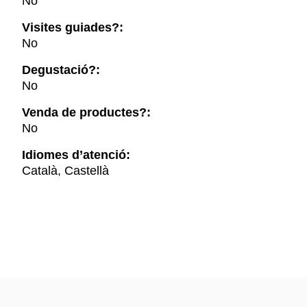
No
Visites guiades?:
No
Degustació?:
No
Venda de productes?:
No
Idiomes d’atenció:
Català, Castellà