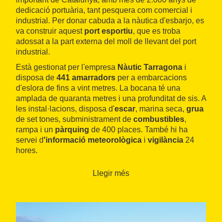
dedicació portuària, tant pesquera com comercial i
industrial. Per donar cabuda a la nàutica d'esbarjo, es
va construir aquest
port esportiu
, que es troba
adossat a la part externa del moll de llevant del port
industrial.
Està gestionat per l'empresa
Nàutic Tarragona
i
disposa de
441 amarradors
per a embarcacions
d'eslora de fins a vint metres. La bocana té una
amplada de quaranta metres i una profunditat de sis. A
les instal·lacions, disposa d'
escar
, marina seca,
grua
de set tones, subministrament de
combustibles
,
rampa i un
pàrquing
de 400 places. També hi ha
servei d
'informació meteorològica
i
vigilància
24
hores.
A més, hi ha 7.000 metres quadrats de
zona
Llegir més
comercial
, on podem trobar tot tipus de comerços
nàutics, empreses de reparació i manteniment, així
com uns quants restaurants, bars i discoteques. A
l'estiu, el port està molt animat a totes hores. A tan sols
400 metres del port hi ha un gran centre comercial.