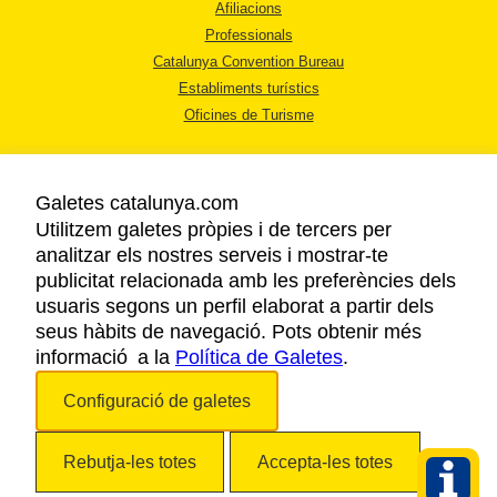
Afiliacions
Professionals
Catalunya Convention Bureau
Establiments turístics
Oficines de Turisme
Galetes catalunya.com
Utilitzem galetes pròpies i de tercers per
analitzar els nostres serveis i mostrar-te
AVÍS LEGAL
publicitat relacionada amb les preferències dels
POLÍTICA DE PRIVACITAT
usuaris segons un perfil elaborat a partir dels
COOKIES
seus hàbits de navegació. Pots obtenir més
informació a la
Política de Galetes
ACCESSIBILITAT
.
Configuració de galetes
Copyright © 2026. Agència Catalana de Turisme. Tots els drets reservats.
Rebutja-les totes
Accepta-les totes