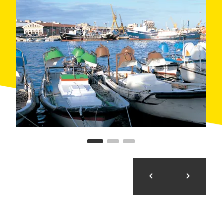
Dins el port industrial, a pocs metres del port esportiu,
hi ha el
Reial Club Nàutic de Tarragona
, que va ser
fundat l'any 1878 i gaudeix d'unes instal·lacions
esplèndides. Té seccions de
rem
,
vela
, natació,
motonàutica
i pesca, i organitza tot tipus de
cursos
,
regates
i campionats.
El moll d'espera es troba al costat del llum vermell de
la bocana, conjuntament amb l'estació de
subministrament.