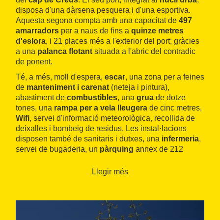
disposa d'una dàrsena pesquera i d'una esportiva.
Aquesta segona compta amb una capacitat de
497
amarradors
per a naus de fins a
quinze metres
d'eslora
, i 21 places més a l'exterior del port; gràcies
a una
palanca flotant
situada a l'abric del contradic
de ponent.
Té, a més, moll d'espera,
escar
, una zona per a feines
de
manteniment i carenat
(neteja i pintura),
abastiment de
combustibles
, una
grua
de dotze
tones, una
rampa per a vela lleugera
de cinc metres,
Wifi
, servei d'informació meteorològica, recollida de
deixalles i bombeig de residus. Les instal·lacions
disposen també de sanitaris i dutxes, una
infermeria
,
servei de bugaderia, un
pàrquing
annex de 212
places, servei de marineria i
vigilància
les 24 hores
del dia.
Llegir més
La dàrsena està gestionada pel
Club Nàutic Llançà
,
que disposa d'un edifici social amb accés per a
persones amb mobilitat reduïda,
restaurant
i snack-
bar, diverses
terrasses
i una
biblioteca
. Cal sumar-hi