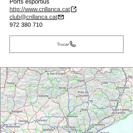
Ports esportius
http://www.cnllanca.cat
club@cnllanca.cat
972 380 710
Trucar