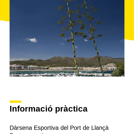
les instal·lacions de l'
Escola de Vela
i el
Club de
Vela
.
Aquest darrer compta amb les seccions de
vela
lleugera
(de les classes
raquero
, Optimist, làser, làser
pico, RS Feva, 420, etc.), de
vela de creuer
, de
vela
llatina
. També disposa de secció d'
activitats
subaquàtiques
(trofeus de fotografia i competicions
d'apnea) i de
pesca esportiva
(concurs de pesca
lliure a l'embarcació).
Per tal d'aproximar-se des del mar, serveix com a
referència l'illot anomenat el
Castellar
, que es va unir
a terra per a la construcció del port. La dàrsena de
pesca, que disposa d'una
llotja
, es troba al costat de
la bocana, mentre que l'àrea esportiva queda a la
banda d'estribord.
Informació pràctica
Dàrsena Esportiva del Port de Llançà