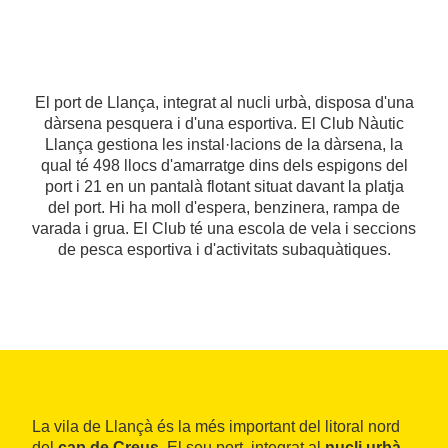
El port de Llança, integrat al nucli urbà, disposa d'una
dàrsena pesquera i d'una esportiva. El Club Nàutic
Llança gestiona les instal·lacions de la dàrsena, la
qual té 498 llocs d'amarratge dins dels espigons del
port i 21 en un pantalà flotant situat davant la platja
del port. Hi ha moll d'espera, benzinera, rampa de
varada i grua. El Club té una escola de vela i seccions
de pesca esportiva i d'activitats subaquàtiques.
La vila de Llançà és la més important del litoral nord
del
cap de Creus
. El seu port, integrat al
nucli urbà
,