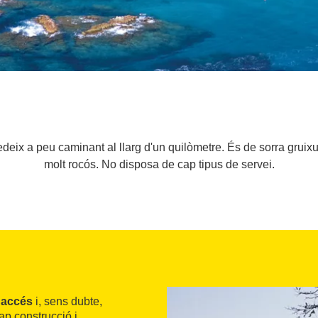
cedeix a peu caminant al llarg d'un quilòmetre. És de sorra gruix
molt rocós. No disposa de cap tipus de servei.
l accés
i, sens dubte,
ap construcció i