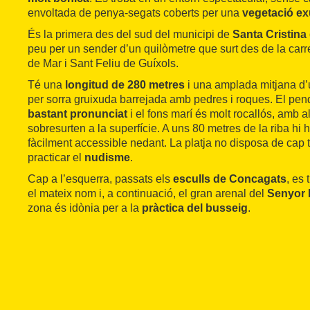
envoltada de penya-segats coberts per una
vegetació ex
És la primera des del sud del municipi de
Santa Cristina
peu per un sender d’un quilòmetre que surt des de la carr
de Mar i Sant Feliu de Guíxols.
Té una
longitud de 280 metres
i una amplada mitjana d
per sorra gruixuda barrejada amb pedres i roques. El pen
bastant pronunciat
i el fons marí és molt rocallós, amb
sobresurten a la superfície. A uns 80 metres de la riba hi h
fàcilment accessible nedant. La platja no disposa de cap ti
practicar el
nudisme
.
Cap a l’esquerra, passats els
esculls de Concagats
, es
el mateix nom i, a continuació, el gran arenal del
Senyor
zona és idònia per a la
pràctica del busseig
.