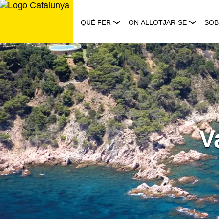
Saltar
al
QUÈ FER
ON ALLOTJAR-SE
SOB
contingut
V