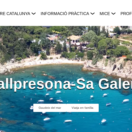
RE CATALUNYA
INFORMACIÓ PRÀCTICA
MICE
PROF
allpresona-Sa Gale
Gaudeix del mar
Viatja en família