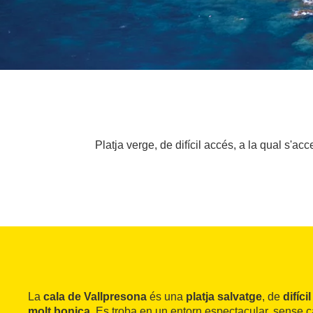
Platja verge, de difícil accés, a la qual s'ac
La
cala de Vallpresona
és una
platja salvatge
, de
difíci
molt bonica
. Es troba en un entorn espectacular, sense c