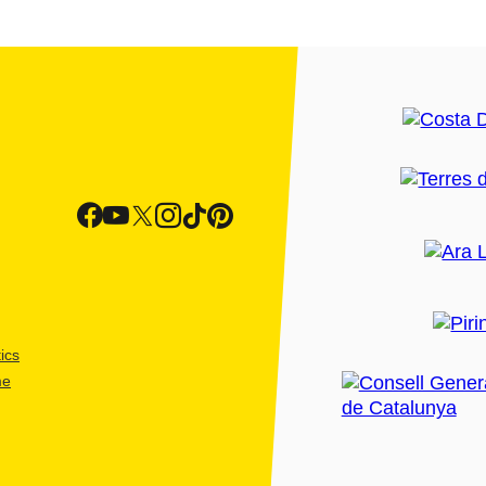
ics
me