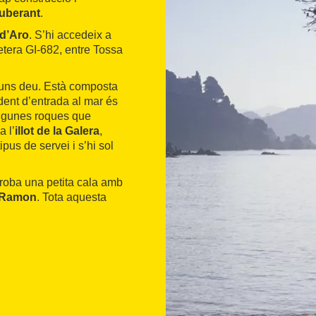
uberant
.
 d’Aro
. S’hi accedeix a
etera GI-682, entre Tossa
’uns deu. Està composta
dent d’entrada al mar és
 algunes roques que
a l’
illot de la Galera
,
pus de servei i s’hi sol
 troba una petita cala amb
 Ramon
. Tota aquesta