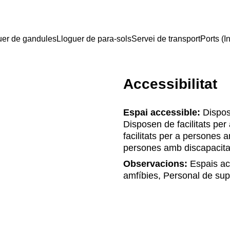
uer de gandules
Lloguer de para-sols
Servei de transport
Ports (In
Accessibilitat
Espai accessible:
Dispose
Disposen de facilitats pe
facilitats per a persones 
persones amb discapacita
Observacions:
Espais ac
amfíbies, Personal de sup