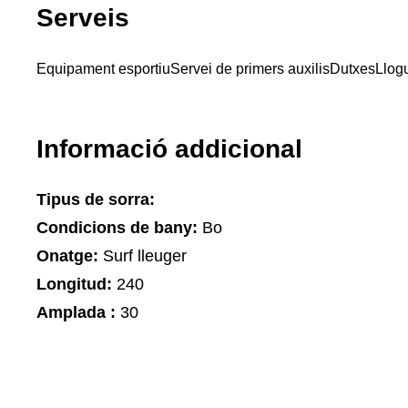
Serveis
Equipament esportiu
Servei de primers auxilis
Dutxes
Llog
Informació addicional
Tipus de sorra:
Condicions de bany:
Bo
Onatge:
Surf lleuger
Longitud:
240
Amplada :
30