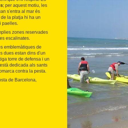
ns
; per aquest motiu, les
an s'entra al mar és
 de la platja hi ha un
i paelles.
mplies zones reservades
es escalinates.
més emblemàtiques de
es dues estan dins d'un
tiga torre de defensa i un
i està dedicada als sants
comarca contra la pesta.
osta de Barcelona,