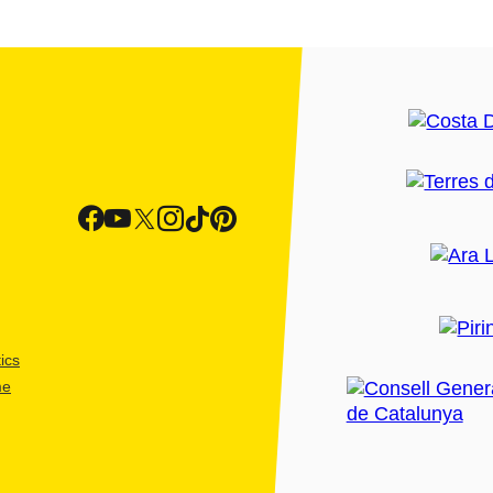
ics
me