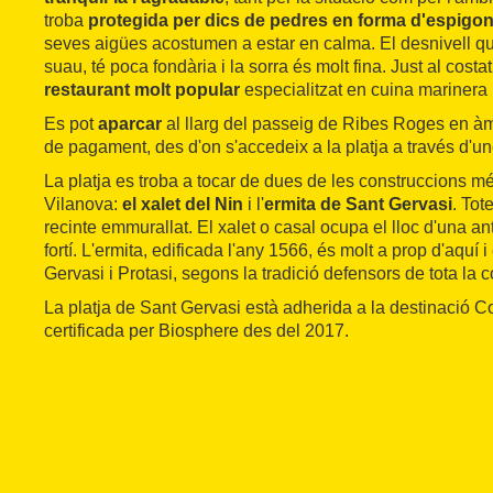
troba
protegida per dics de pedres en forma d'espigo
seves aigües acostumen a estar en calma. El desnivell qu
suau, té poca fondària i la sorra és molt fina. Just al costat
restaurant molt popular
especialitzat en cuina marinera 
Es pot
aparcar
al llarg del passeig de Ribes Roges en à
de pagament, des d'on s'accedeix a la platja a través d'un
La platja es troba a tocar de dues de les construccions 
Vilanova:
el xalet del Nin
i l'
ermita de Sant Gervasi
. Tot
recinte emmurallat. El xalet o casal ocupa el lloc d'una an
fortí. L'ermita, edificada l'any 1566, és molt a prop d'aquí 
Gervasi i Protasi, segons la tradició defensors de tota la 
La platja de Sant Gervasi està adherida a la destinació C
certificada per Biosphere des del 2017.