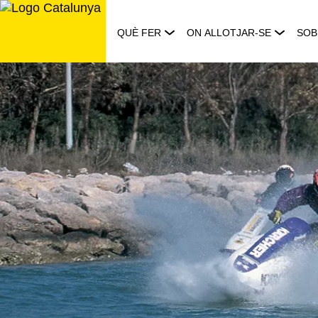
Saltar
al
QUÈ FER
ON ALLOTJAR-SE
SOB
contingut