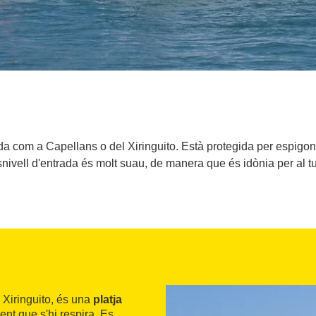
da com a Capellans o del Xiringuito. Està protegida per espigons
snivell d'entrada és molt suau, de manera que és idònia per al tu
 Xiringuito, és una
platja
ient que s'hi respira. Es