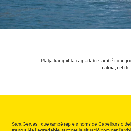
Platja tranquil·la i agradable també conegu
calma, i el de
Sant Gervasi, que també rep els noms de Capellans o del
tranquil·la i agradable
, tant per la situació com per l'amb