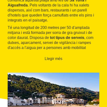
comunica aquesta platja amb les de
Sa Tuna i
Aiguafreda
. Pels voltants de la cala hi ha xalets
dispersos, així com bars, restaurants i un parell
d'hotels que queden força camuflats entre els pins i
integrats en el paisatge.
Té una longitud de 200 metres per 50 d'amplada
mitjana i està formada per sorra de gra gruixut i de
color daurat. Disposa de
tot tipus de serveis
, com
dutxes, aparcament, servei de vigilància i rampes
d'accés a l'aigua per a persones amb mobilitat
reduïda. A la banda dreta, algunes antigues cases de
pescadors avui reconvertides en apartaments
Llegir més
d'estiueig i les barques avarades a la sorra li donen
un bonic toc pintoresc. També disposa de club nàutic,
on es poden fer activitats esportives relacionades amb
el mar. La platja està flanquejada per dues petites
cales: la del Port des Pi, a la dreta, i la del Rei, a
l'esquerra.
Un
camí de ronda
duu, cap a l'esquerra, fins a la
bonica platja nudista de l'Illa Roja, situada gairebé a
mig quilòmetre, i continua cap a la platja del Racó i la