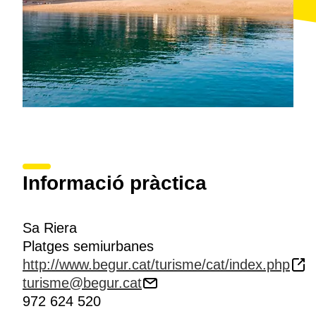
de Pals. Cap a la dreta, el sender duu a Aiguafreda i
Sa Tuna, tot passant per uns espectaculars penya-
segats sota els quals hi ha la reserva marina de Ses
Negres, idònia per a la pràctica del busseig.
Informació pràctica
Sa Riera
Platges semiurbanes
http://www.begur.cat/turisme/cat/index.php
turisme@begur.cat
972 624 520