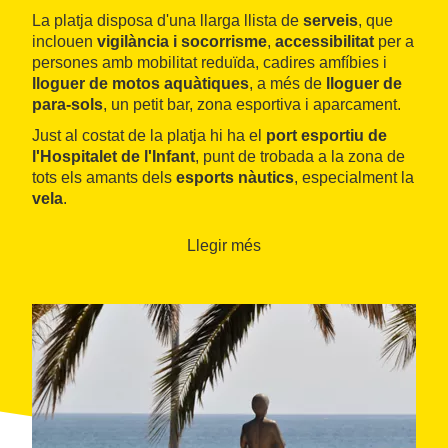
La platja disposa d'una llarga llista de
serveis
, que
inclouen
vigilància i socorrisme
,
accessibilitat
per a
persones amb mobilitat reduïda, cadires amfíbies i
lloguer de motos aquàtiques
, a més de
lloguer de
para-sols
, un petit bar, zona esportiva i aparcament.
Just al costat de la platja hi ha el
port esportiu de
l'Hospitalet de l'Infant
, punt de trobada a la zona de
tots els amants dels
esports nàutics
, especialment la
vela
.
La desembocadura del riu Llastres, situada al costat
Llegir més
d'aquesta platja, forma part d'
itineraris
excursionistes
, com la
ruta GR-92
, que uneix els
termes municipals de
Cambrils
i
l'Hospitalet de
l'Infant
.
Aquesta desembocadura presenta un
paisatge de
gran interès
, amb un petit
delta
format
majoritàriament per
terrenys pantanosos
.