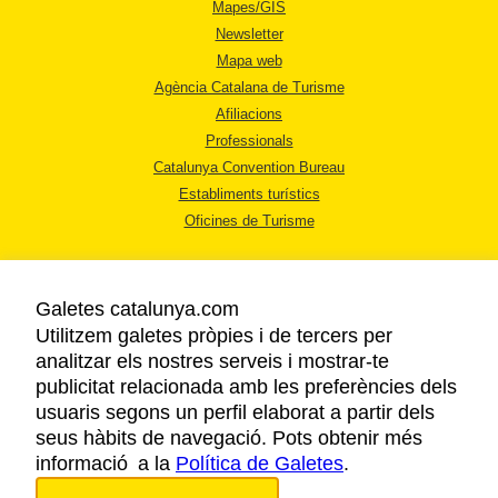
Mapes/GIS
Newsletter
Mapa web
Agència Catalana de Turisme
Afiliacions
Professionals
Catalunya Convention Bureau
Establiments turístics
Oficines de Turisme
Galetes catalunya.com
Utilitzem galetes pròpies i de tercers per
analitzar els nostres serveis i mostrar-te
AVÍS LEGAL
publicitat relacionada amb les preferències dels
POLÍTICA DE PRIVACITAT
usuaris segons un perfil elaborat a partir dels
COOKIES
seus hàbits de navegació. Pots obtenir més
informació a la
Política de Galetes
ACCESSIBILITAT
.