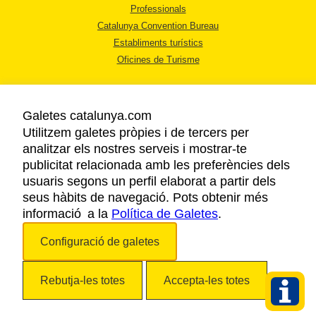
Professionals
Catalunya Convention Bureau
Establiments turístics
Oficines de Turisme
Galetes catalunya.com
Utilitzem galetes pròpies i de tercers per
analitzar els nostres serveis i mostrar-te
AVÍS LEGAL
publicitat relacionada amb les preferències dels
POLÍTICA DE PRIVACITAT
usuaris segons un perfil elaborat a partir dels
COOKIES
seus hàbits de navegació. Pots obtenir més
informació a la
Política de Galetes
ACCESSIBILITAT
.
Configuració de galetes
Copyright © 2026. Agència Catalana de Turisme. Tots els drets reservats.
Rebutja-les totes
Accepta-les totes