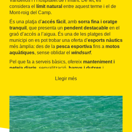
Vandellós i l’Hospitalet de l’Infant. De fet, es
considera el
límit natural
entre aquest terme i el de
Mont-roig del Camp.
És una platja d’
accés fàcil
, amb
sorra fina i oratge
tranquil
, que presenta un
pendent destacable
en el
graó d’accés a l’aigua. És una de les platges del
municipi on es pot trobar una oferta d’
esports nàutics
més àmplia: des de la
pesca esportiva
fins a
motos
aquàtiques
, sense oblidar el
windsurf
.
Pel que fa a serveis bàsics, ofereix
manteniment i
neteja diaris
, senyalització,
banys i dutxes
i
quiosquet
de begudes i gelats.
Llegir més
Prop d’aquesta platja es troba la
desembocadura del
riu Llastres
. Es tracta d’una
zona humida
on, igual
que a l’Estany Gelat, es poden trobar
espècies
naturals autòctones
, com el peix fartet, o una flora
integrada per exemplars de canyissars, jonqueres,
pinedes i tamarigars.