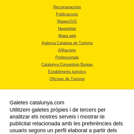
Recomanacions
Publicacions
Mapes/GIS
Newsletter
Mapa web
Agència Catalana de Turisme
Afiliacions
Professionals
Catalunya Convention Bureau
Establiments turístics
Oficines de Turisme
Galetes catalunya.com
Utilitzem galetes pròpies i de tercers per
analitzar els nostres serveis i mostrar-te
AVÍS LEGAL
publicitat relacionada amb les preferències dels
POLÍTICA DE PRIVACITAT
usuaris segons un perfil elaborat a partir dels