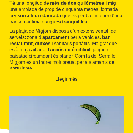
Té una longitud de
més de dos quilòmetres i mig
i
una amplada de prop de cinquanta metres, formada
per
sorra fina i daurada
que es perd a l’interior d’una
franja marítima d’
aigües tranquil·les
.
La platja de Migjorn disposa d’un extens ventall de
serveis: zona d’
aparcament
per a vehicles,
bar
restaurant
,
dutxes
i sanitaris portàtils. Malgrat que
està força aïllada,
l’accés no és difícil
, ja que el
paisatge circumdant és planer. Com la del Serrallo,
Migjorn és un indret molt preuat per als amants del
naturisme
.
A les espatlles s’obre la immensitat de conreus i
Llegir més
espais lacustres que formen el paratge del
parc
natural del Delta de l’Ebre
, epicentre paisatgístic
d’aquestes terres i reserva biològica de primer ordre,
especialment per a les aus aquàtiques.
En direcció al mar, la platja de Migjorn voreja un altre
dels elements naturals més preuats del Delta: l’
illa de
Buda
, de tipus
maritimofluvial
i la més gran de
Catalunya, que disposa de dues importants llacunes;