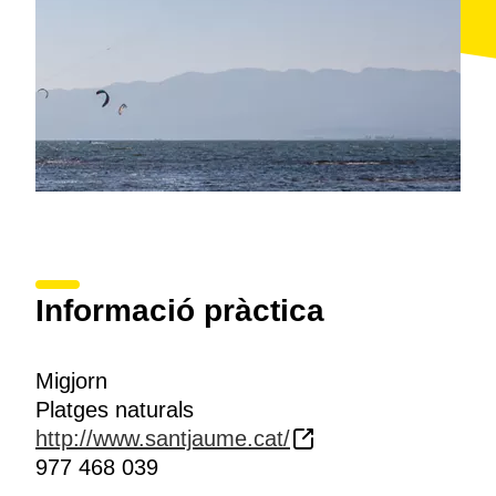
la de
Calaix Gran
i
Calaix de Mar
, importants
reserves ornitològiques
. Val a dir que aquesta illa
conserva la virginitat gràcies al fet que només és
visitable dos cops l’any, coincidint amb l’època de
sega dels arrossars.
Informació pràctica
Migjorn
Platges naturals
http://www.santjaume.cat/
977 468 039