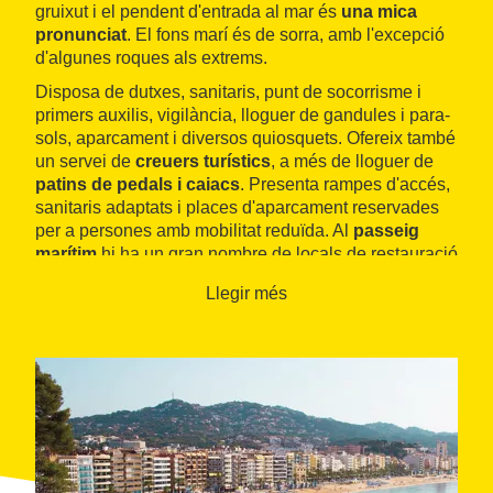
gruixut i el pendent d'entrada al mar és
una mica
pronunciat
. El fons marí és de sorra, amb l'excepció
d'algunes roques als extrems.
Disposa de dutxes, sanitaris, punt de socorrisme i
primers auxilis, vigilància, lloguer de gandules i para-
sols, aparcament i diversos quiosquets. Ofereix també
un servei de
creuers turístics
, a més de lloguer de
patins de pedals i caiacs
. Presenta rampes d'accés,
sanitaris adaptats i places d'aparcament reservades
per a persones amb mobilitat reduïda. Al
passeig
marítim
hi ha un gran nombre de locals de restauració
i altres comerços. És ideal per a la pràctica de l'
esquí
Llegir més
aquàtic
i el
parasailing
.
La badia que forma la platja està delimitada per la
punta des Calafats, a llevant, i la punta d'en Rosaris, a
ponent. Des dels extrems parteixen dos
camins de
ronda
que arriben fins a la
cala Simó i la platja de
Fenals
.
El passeig de Mossèn Jacint Verdaguer, amb
nombroses palmeres, flanqueja la part central