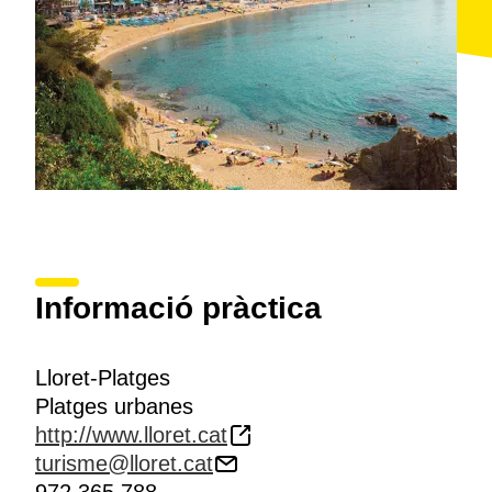
d'aquesta platja. Aquesta agradable avinguda limita, a
llevant, amb les cases Garriga, i a ponent, amb la
Casa de la Vila. Totes dues són excel·lents exemples
de l'
arquitectura indiana
i recorden el passat colonial
de la població. A les cases Garriga s'ubiquen,
actualment, l'oficina de turisme i l'interessant
Museu
del Mar
, que mostra la relació d'aquesta vila amb el
mar a través de la història.
Informació pràctica
Lloret-Platges
Platges urbanes
http://www.lloret.cat
turisme@lloret.cat