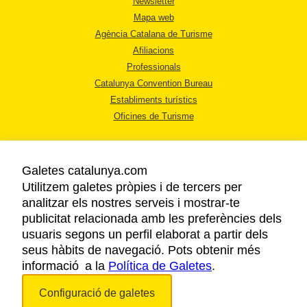
Newsletter
Mapa web
Agència Catalana de Turisme
Afiliacions
Professionals
Catalunya Convention Bureau
Establiments turístics
Oficines de Turisme
Galetes catalunya.com
Utilitzem galetes pròpies i de tercers per
analitzar els nostres serveis i mostrar-te
AVÍS LEGAL
publicitat relacionada amb les preferències dels
POLÍTICA DE PRIVACITAT
usuaris segons un perfil elaborat a partir dels
COOKIES
seus hàbits de navegació. Pots obtenir més
informació a la
Política de Galetes
ACCESSIBILITAT
.
Configuració de galetes