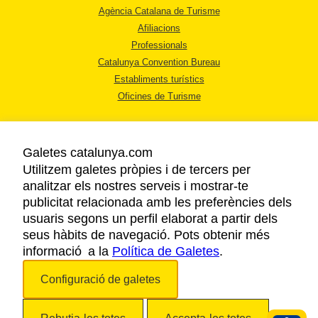
Agència Catalana de Turisme
Afiliacions
Professionals
Catalunya Convention Bureau
Establiments turístics
Oficines de Turisme
Galetes catalunya.com
Utilitzem galetes pròpies i de tercers per
analitzar els nostres serveis i mostrar-te
AVÍS LEGAL
publicitat relacionada amb les preferències dels
POLÍTICA DE PRIVACITAT
usuaris segons un perfil elaborat a partir dels
COOKIES
seus hàbits de navegació. Pots obtenir més
informació a la
Política de Galetes
ACCESSIBILITAT
.
Configuració de galetes
Copyright © 2026. Agència Catalana de Turisme. Tots els drets reservats.