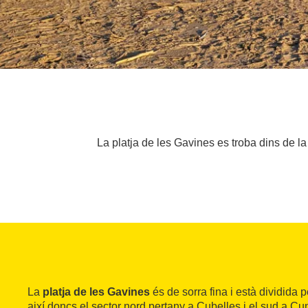
La platja de les Gavines es troba dins de la 
La
platja de les Gavines
és de sorra fina i està dividida p
així doncs el sector nord pertany a Cubelles i el sud a Cun