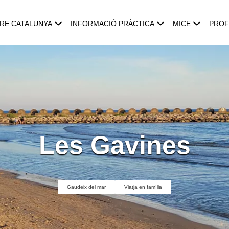
RE CATALUNYA
INFORMACIÓ PRÀCTICA
MICE
PROF
Les Gavines
Gaudeix del mar
Viatja en família