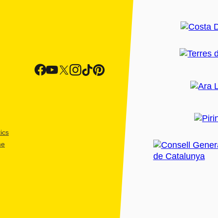
ics
me