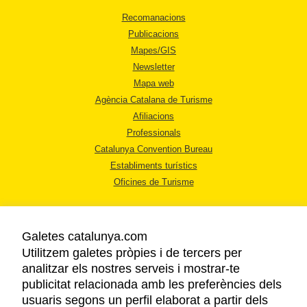
Recomanacions
Publicacions
Mapes/GIS
Newsletter
Mapa web
Agència Catalana de Turisme
Afiliacions
Professionals
Catalunya Convention Bureau
Establiments turístics
Oficines de Turisme
Galetes catalunya.com
Utilitzem galetes pròpies i de tercers per
analitzar els nostres serveis i mostrar-te
AVÍS LEGAL
publicitat relacionada amb les preferències dels
POLÍTICA DE PRIVACITAT
usuaris segons un perfil elaborat a partir dels