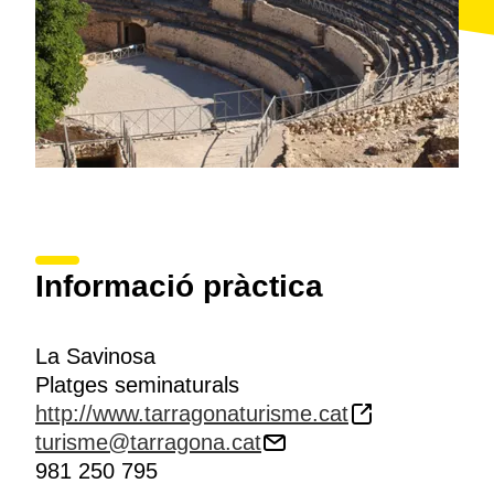
la
plaça del Fòrum
, nucli administratiu de l'època.
Informació pràctica
La Savinosa
Platges seminaturals
http://www.tarragonaturisme.cat
turisme@tarragona.cat
981 250 795