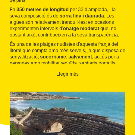
de pins.
Fa
350 metres de longitud
per 33 d'amplada, i la
seva composició és de
sorra fina i daurada
. Les
aigües són relativament tranquil·les; en ocasions
experimenten intervals d'
onatge moderat
que, no
obstant això, contribueixen a la seva transparència.
És una de les platges nudistes d'aquesta franja del
litoral que compta amb més serveis, ja que disposa de
senyalització,
socorrisme
,
salvament
, accés per a
persones amb mobilitat reduïda, sanitaris portàtils,
dutxes
,
lloguer de gandules i para-sols
i zona
Llegir més
d'
aparcament
per a vehicles.
Els usuaris d'embarcacions nàutiques hi són
habituals. A això hi contribueix la relativa proximitat
del
port esportiu de Tarragona
, que disposa de
servei de
lloguer d'embarcacions
i
442 amarratges
.
A menys de dos quilòmetres de la Savinosa es poden
visitar dos vestigis emblemàtics del passat romà de
Tarragona: el
portal de Sant Antoni
, l'única porta
original de l'antiga muralla romana que es conserva, i