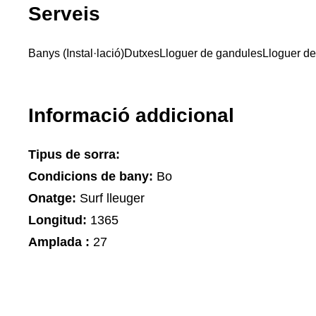
Serveis
Banys (Instal·lació)
Dutxes
Lloguer de gandules
Lloguer de
Informació addicional
Tipus de sorra:
Condicions de bany:
Bo
Onatge:
Surf lleuger
Longitud:
1365
Amplada :
27