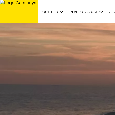
Saltar
al
QUÈ FER
ON ALLOTJAR-SE
SOB
contingut