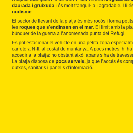
daurada i gruixuda
i és molt tranquil·la i agradable. Hi 
nudisme
.
El sector de llevant de la platja és més rocós i forma peti
les
roques que s’endinsen en el mar
. El límit amb la p
búnquer de la guerra a l’anomenada punta del Refugi.
Es pot estacionar el vehicle en una petita zona especialme
carretera N-II, al costat de muntanya. A pocs metres, hi h
accedir a la platja; no obstant això, abans s’ha de travessa
La platja disposa de
pocs serveis,
ja que l’accés és compl
dutxes, sanitaris i panells d’informació.