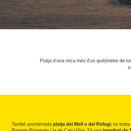
Platja d'una mica més d'un quilòmetre de lo
m
També anomenada
platja del Molí o del Refugi
, es troba
Roques Blanques i la de Can Villar. Té una
longitud de 