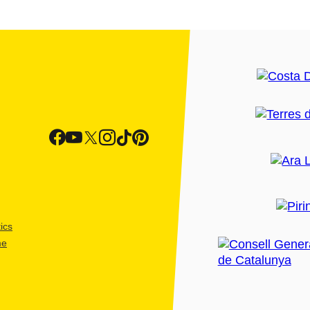
ics
me