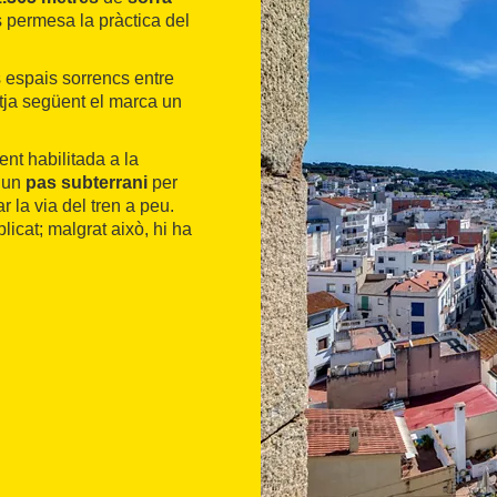
és permesa la pràctica del
ts espais sorrencs entre
latja següent el marca un
nt habilitada a la
a un
pas subterrani
per
r la via del tren a peu.
icat; malgrat això, hi ha