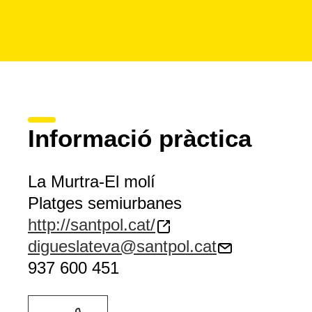
Informació pràctica
La Murtra-El molí
Platges semiurbanes
http://santpol.cat/
digueslateva@santpol.cat
937 600 451