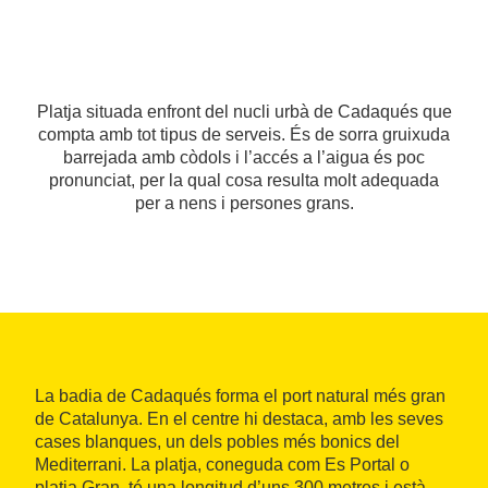
Platja situada enfront del nucli urbà de Cadaqués que
compta amb tot tipus de serveis. És de sorra gruixuda
barrejada amb còdols i l’accés a l’aigua és poc
pronunciat, per la qual cosa resulta molt adequada
per a nens i persones grans.
La badia de Cadaqués forma el port natural més gran
de Catalunya. En el centre hi destaca, amb les seves
cases blanques, un dels pobles més bonics del
Mediterrani. La platja, coneguda com Es Portal o
platja Gran, té una longitud d’uns 300 metres i està