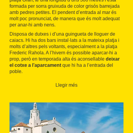
formada per sorra gruixuda de color grisós barrejada
amb pedres petites. El pendent d’entrada al mar és
molt poc pronunciat, de manera que és molt adequat
per anar-hi amb nens.
Disposa de dutxes i d’una guingueta de lloguer de
caiacs. Hi ha dos bars instal·lats a la mateixa platja i
molts d’altres pels voltants, especialment a la platja
Frederic Rahola. A l’hivern és possible aparcar-hi a
prop, però en temporada alta és aconsellable
deixar
el cotxe a l’aparcament
que hi ha a l’entrada del
poble.
La platja està flanquejada per
bonics edificis
Llegir més
modernistes
com la casa Serinyana. També trobem
una torre semicircular i una porta d’arcada rebaixada
que són les restes de les muralles que antigament
protegien la població. Una riera desemboca en
aquesta platja i la parteix en dos. A la dreta de la riera,
just on desemboca en el mar, hi ha la
Societat
L’Amistat
. A la planta baixa hi ha un agradable cafè
orientat a la badia i al primer pis s’exposen dibuixos