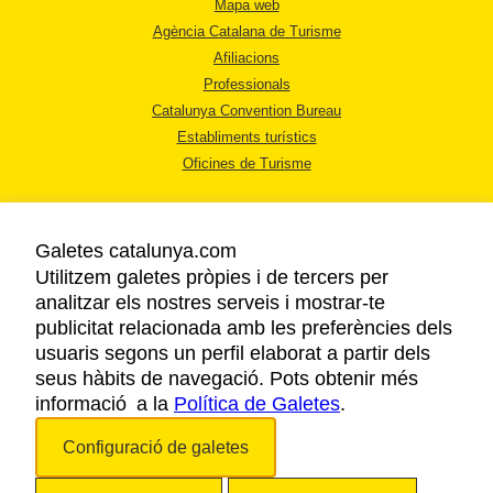
Mapa web
Agència Catalana de Turisme
Afiliacions
Professionals
Catalunya Convention Bureau
Establiments turístics
Oficines de Turisme
Galetes catalunya.com
Utilitzem galetes pròpies i de tercers per
analitzar els nostres serveis i mostrar-te
AVÍS LEGAL
publicitat relacionada amb les preferències dels
POLÍTICA DE PRIVACITAT
usuaris segons un perfil elaborat a partir dels
COOKIES
seus hàbits de navegació. Pots obtenir més
informació a la
Política de Galetes
ACCESSIBILITAT
.
Configuració de galetes
Copyright © 2026. Agència Catalana de Turisme. Tots els drets reservats.