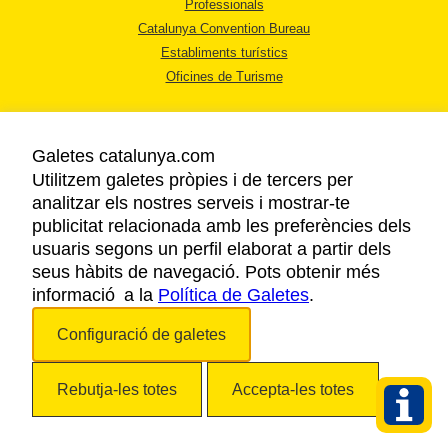
Professionals
Catalunya Convention Bureau
Establiments turístics
Oficines de Turisme
Galetes catalunya.com
Utilitzem galetes pròpies i de tercers per
analitzar els nostres serveis i mostrar-te
AVÍS LEGAL
publicitat relacionada amb les preferències dels
POLÍTICA DE PRIVACITAT
usuaris segons un perfil elaborat a partir dels
COOKIES
seus hàbits de navegació. Pots obtenir més
informació a la
Política de Galetes
ACCESSIBILITAT
.
Configuració de galetes
Copyright © 2026. Agència Catalana de Turisme. Tots els drets reservats.
Rebutja-les totes
Accepta-les totes