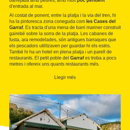
barrejada amb pedres, amb molt
poc pendent
d'entrada al mar.
Al costat de ponent, entre la platja i la via del tren, hi
ha la pintoresca zona coneguda com
les Cases del
Garraf
. Es tracta d'una mena de barri mariner construït
gairebé sobre la sorra de la platja. Les cabanes de
fusta, ara remodelades, són antigues barraques que
els pescadors utilitzaven per guardar-hi els estris.
També hi ha un hotel en plena platja i un parell de
restaurants. El petit poble del
Garraf
es troba a pocs
metres i ofereix uns quants restaurants més.
La platja disposa de servei de
dutxes
,
lavabos
i
Llegir més
equip de salvament
, a més de
rampes per a
persones amb mobilitat reduïda
. S'hi lloguen
gandules
,
para-sols
i
patins de pedals
. És
molt
freqüentada
durant els mesos d'estiu.
Des de la platja es poden fer boniques excursions pel
parc natural del Garraf
.
La platja del Garraf està adherida a la destinació
Costa de Barcelona, certificada per Biosphere des del