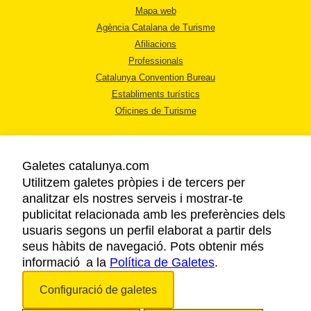
Mapa web
Agència Catalana de Turisme
Afiliacions
Professionals
Catalunya Convention Bureau
Establiments turístics
Oficines de Turisme
Galetes catalunya.com
Utilitzem galetes pròpies i de tercers per
analitzar els nostres serveis i mostrar-te
AVÍS LEGAL
publicitat relacionada amb les preferències dels
POLÍTICA DE PRIVACITAT
usuaris segons un perfil elaborat a partir dels
COOKIES
seus hàbits de navegació. Pots obtenir més
informació a la
Política de Galetes
ACCESSIBILITAT
.
Configuració de galetes
Copyright © 2026. Agència Catalana de Turisme. Tots els drets reservats.