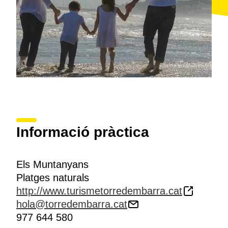
l'època romana construït damunt del traçat de l'
antiga
Via Augusta
.
Informació pràctica
Els Muntanyans
Platges naturals
http://www.turismetorredembarra.cat
hola@torredembarra.cat
977 644 580