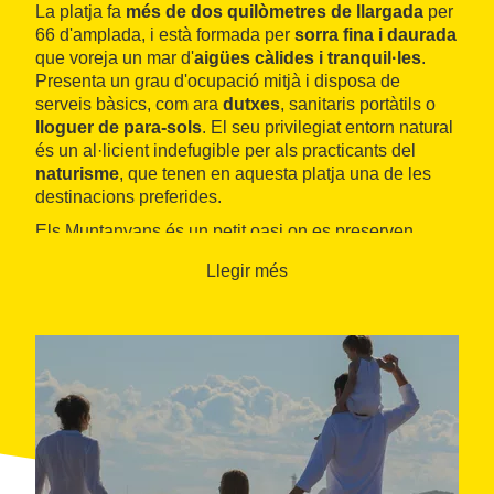
La platja fa
més de dos quilòmetres de llargada
per
66 d'amplada, i està formada per
sorra fina i daurada
que voreja un mar d'
aigües càlides i tranquil·les
.
Presenta un grau d'ocupació mitjà i disposa de
serveis bàsics, com ara
dutxes
, sanitaris portàtils o
lloguer de para-sols
. El seu privilegiat entorn natural
és un al·licient indefugible per als practicants del
naturisme
, que tenen en aquesta platja una de les
destinacions preferides.
Els Muntanyans és un petit oasi on es preserven
algunes espècies vegetals endèmiques, com el
lliri
Llegir més
de mar
(en perill d'extinció) o el
borró
, i fauna com la
sargantana cua-roja
. A l'interior d'aquest paisatge,
just abans d'arribar a la via del tren, hi ha els
salats i
salobrars
, zones de llacunes on també hi ha
espècies autòctones com la salicòrnia o ocells com el
corriol camanegra.
Deixant enrere la platja, a poc menys de tres
quilòmetres, dins del municipi de Roda de Berà, es
pot visitar l'emblemàtic
arc de Berà
, arc de triomf de