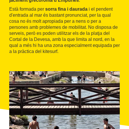
jaciment grecoromà d'Empúries
.
Està formada per
sorra fina i daurada
i el pendent
d'entrada al mar és bastant pronunciat, per la qual
cosa no és molt apropiada per a nens o per a
persones amb problemes de mobilitat. No disposa de
serveis, però es poden utilitzar els de la platja del
Cortal de la Devesa, amb la que limita al nord, en la
qual a més hi ha una zona especialment equipada per
a la pràctica del kitesurf.