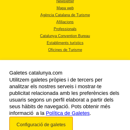
Newsletter
Mapa web
Agència Catalana de Turisme
Afiliacions
Professionals
Catalunya Convention Bureau
Establiments turístics
Oficines de Turisme
Galetes catalunya.com
Utilitzem galetes pròpies i de tercers per
analitzar els nostres serveis i mostrar-te
AVÍS LEGAL
publicitat relacionada amb les preferències dels
POLÍTICA DE PRIVACITAT
usuaris segons un perfil elaborat a partir dels
COOKIES
seus hàbits de navegació. Pots obtenir més
informació a la
Política de Galetes
ACCESSIBILITAT
.
Configuració de galetes