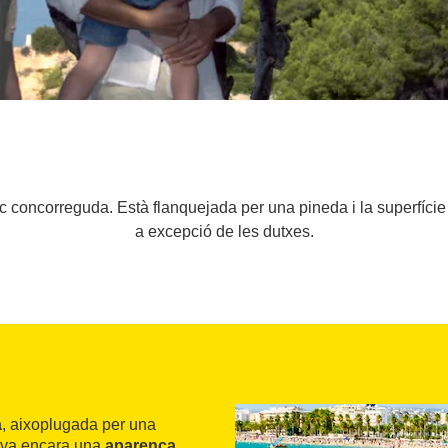
 poc concorreguda. Està flanquejada per una pineda i la superfíci
a excepció de les dutxes.
a
, aixoplugada per una
rva encara una
aparença