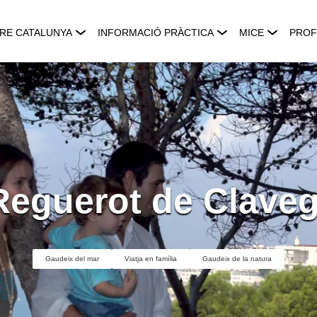
RE CATALUNYA
INFORMACIÓ PRÀCTICA
MICE
PROF
Reguerot de Clave
Gaudeix del mar
Viatja en família
Gaudeix de la natura