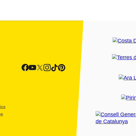
ics
me