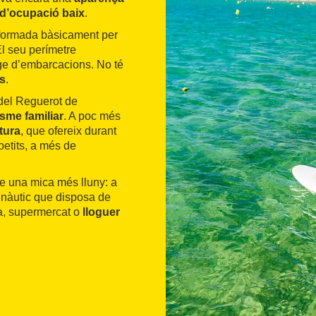
d’ocupació baix
.
 formada bàsicament per
El seu perímetre
tge d’embarcacions. No té
s
.
 del Reguerot de
isme familiar
. A poc més
tura
, que ofereix durant
petits, a més de
-se una mica més lluny: a
b nàutic que disposa de
ia, supermercat o
lloguer