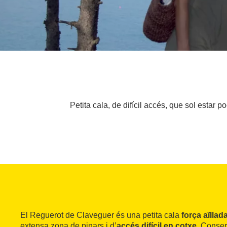
Petita cala, de difícil accés, que sol estar
El Reguerot de Claveguer és una petita cala
força aïllad
extensa zona de pinars i d’
accés difícil en cotxe
. Conse