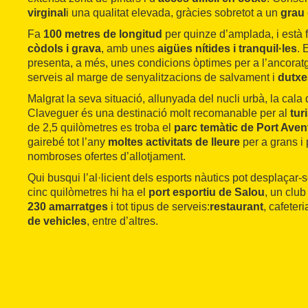
virginal
i una qualitat elevada, gràcies sobretot a un
grau 
Fa
100 metres de longitud
per quinze d’amplada, i està
còdols i grava
, amb unes
aigües nítides i tranquil·les
. 
presenta, a més, unes condicions òptimes per a l’ancora
serveis al marge de senyalitzacions de salvament i
dutxe
Malgrat la seva situació, allunyada del nucli urbà, la cala
Claveguer és una destinació molt recomanable per al
tur
de 2,5 quilòmetres es troba el
parc temàtic de Port Aven
gairebé tot l’any
moltes activitats de lleure
per a grans i 
nombroses ofertes d’allotjament.
Qui busqui l’al·licient dels esports nàutics pot desplaçar
cinc quilòmetres hi ha el
port esportiu de Salou
, un clu
230 amarratges
i tot tipus de serveis:
restaurant
, cafeter
de vehicles
, entre d’altres.