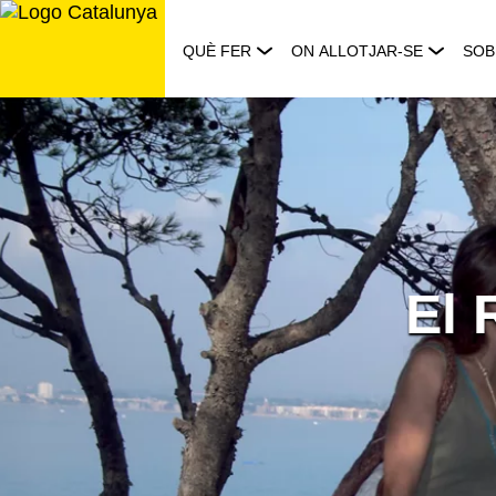
Saltar
al
QUÈ FER
ON ALLOTJAR-SE
SOB
contingut
El 