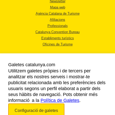
Newsletter
Mapa web
Agència Catalana de Turisme
Afiliacions
Professionals
Catalunya Convention Bureau
Establiments turístics
Oficines de Turisme
Galetes catalunya.com
Utilitzem galetes pròpies i de tercers per
analitzar els nostres serveis i mostrar-te
AVÍS LEGAL
publicitat relacionada amb les preferències dels
POLÍTICA DE PRIVACITAT
usuaris segons un perfil elaborat a partir dels
COOKIES
seus hàbits de navegació. Pots obtenir més
informació a la
Política de Galetes
ACCESSIBILITAT
.
Configuració de galetes