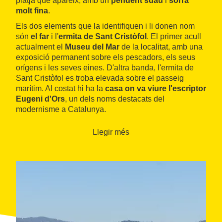
platja que apareix, amb un
pendent suau
i
sorra
molt fina
.
Els dos elements que la identifiquen i li donen nom
són
el far
i l'
ermita de Sant Cristòfol
. El primer acull
actualment el
Museu del Mar
de la localitat, amb una
exposició permanent sobre els pescadors, els seus
orígens i les seves eines. D'altra banda, l'ermita de
Sant Cristòfol es troba elevada sobre el passeig
marítim. Al costat hi ha la
casa on va viure l'escriptor
Eugeni d'Ors
, un dels noms destacats del
modernisme a Catalunya.
La platja disposa de
tots els serveis necessaris
:
Llegir més
socorrisme, lavabos i lloguer de para-sols, gandules,
catamarans, patins aquàtics, caiacs i motos d'aigua.
Com a resultat d'aquesta àmplia oferta, a la qual cal
sumar el camp de futbol i vòlei platja que hi ha a la
sorra, la platja del Far és
un dels llocs d'estiu més
apreciats pels joves
a Vilanova. A més, el quiosquet
que hi ha a la platja obre dia i nit.
Es pot
aparcar
al llarg del passeig marítim en àmplies