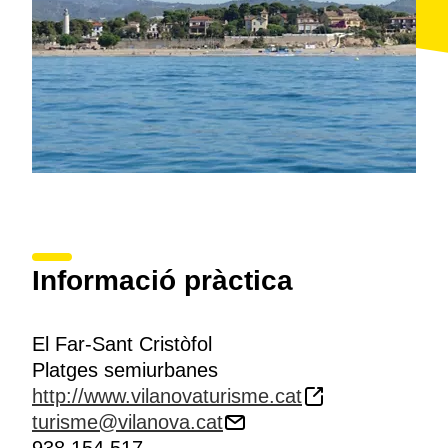
zones reservades de pagament.
Per a tots els que vulguin gaudir de les caminades,
molt a prop d'aquesta platja comença el tram del
sender de gran recorregut GR-92
, que arriba fins a
Sitges.
La platja del Far de Sant Cristòfol està adherida a la
destinació Costa de Barcelona, certificada per
Biosphere des del 2017.
Informació pràctica
El Far-Sant Cristòfol
Platges semiurbanes
http://www.vilanovaturisme.cat
turisme@vilanova.cat