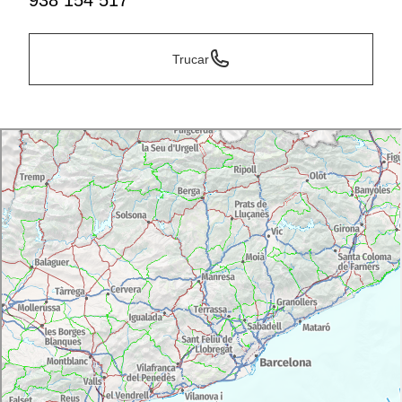
938 154 517
Trucar