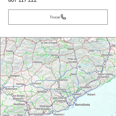
807 117 222
Trucar