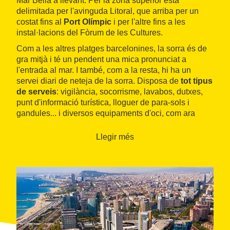
Mar Bella a llevant. Per la zona superior està
delimitada per l'avinguda Litoral, que arriba per un
costat fins al
Port Olímpic
i per l'altre fins a les
instal·lacions del Fòrum de les Cultures.
Com a les altres platges barcelonines, la sorra és de
gra mitjà i té un pendent una mica pronunciat a
l'entrada al mar. I també, com a la resta, hi ha un
servei diari de neteja de la sorra. Disposa de
tot tipus
de serveis
: vigilància, socorrisme, lavabos, dutxes,
punt d'informació turística, lloguer de para-sols i
gandules... i diversos equipaments d'oci, com ara
taules de ping pong, un pista de voleibol i uns quants
bars, tant a la platja com a l'avinguda Litoral. És de
Llegir més
fàcil accés per a persones amb mobilitat reduïda.