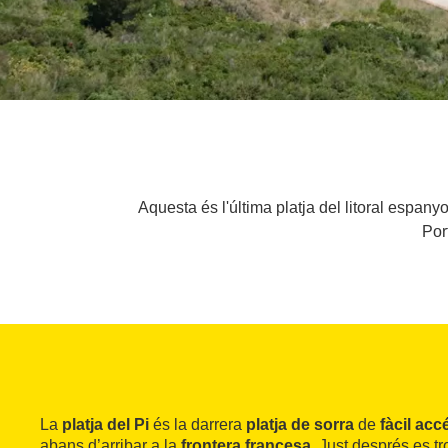
Aquesta és l'última platja del litoral espany
Por
La
platja del Pi
és la darrera
platja de sorra
de
fàcil acc
abans d’arribar a la
frontera francesa
. Just després es t