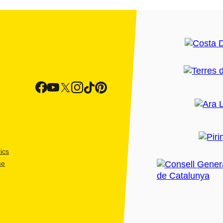
ics
me