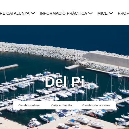
RE CATALUNYA
INFORMACIÓ PRÀCTICA
MICE
PROF
Del Pi
Gaudeix del mar
Viatja en família
Gaudeix de la natura