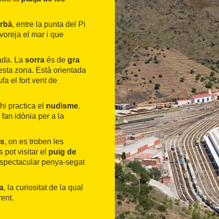
urbà
, entre la punta del Pi
voreja el mar i que
ada. La
sorra
és de
gra
uesta zona. Està orientada
a el fort vent de
hi practica el
nudisme
.
 fan idònia per a la
es
, on es troben les
 pot visitar el
puig de
n espectacular penya-segat
a
, la curiositat de la qual
ent.