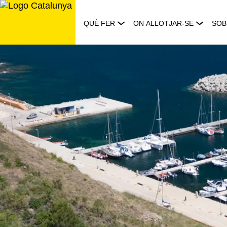
Saltar
al
QUÈ FER
ON ALLOTJAR-SE
SOB
contingut