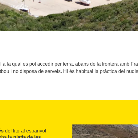
ol a la qual es pot accedir per terra, abans de la frontera amb F
tbou i no disposa de serveis. Hi és habitual la pràctica del nudi
és
del litoral espanyol
roba la
platja de les