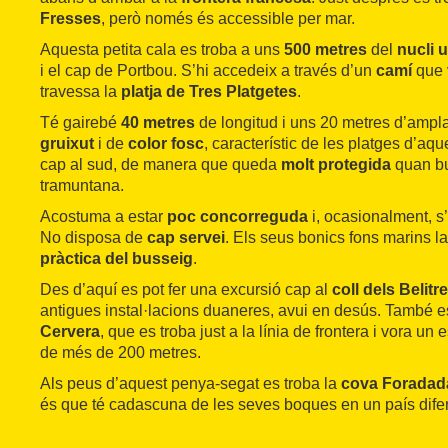
Fresses
, però només és accessible per mar.
Aquesta petita cala es troba a uns
500 metres
del
nucli 
i el cap de Portbou. S’hi accedeix a través d’un
camí
que 
travessa la
platja de Tres Platgetes
.
Té gairebé
40 metres
de longitud i uns 20 metres d’ampl
gruixut
i de
color fosc
, característic de les platges d’aq
cap al sud, de manera que queda
molt protegida
quan buf
tramuntana.
Acostuma a estar
poc concorreguda
i, ocasionalment, s’
No disposa de
cap servei
. Els seus bonics fons marins la
pràctica del busseig
.
Des d’aquí es pot fer una excursió cap al
coll dels Belitr
antigues instal·lacions duaneres, avui en desús. També es
Cervera
, que es troba just a la línia de frontera i vora u
de més de 200 metres.
Als peus d’aquest penya-segat es troba la
cova Foradad
és que té cadascuna de les seves boques en un país difer