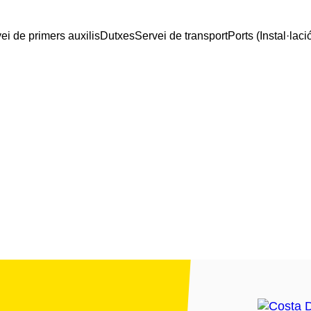
ei de primers auxilis
Dutxes
Servei de transport
Ports (Instal·laci