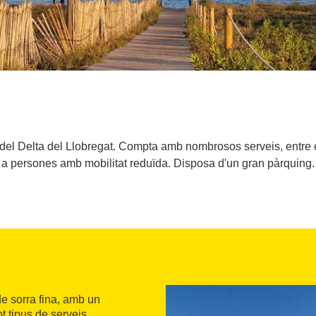
 del Delta del Llobregat. Compta amb nombrosos serveis, entre el
a persones amb mobilitat reduïda. Disposa d'un gran pàrquing.
de sorra fina, amb un
t tipus de serveis,