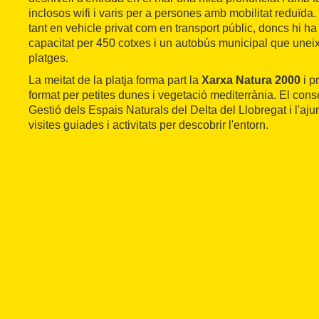
inclosos wifi i varis per a persones amb mobilitat reduïda. 
tant en vehicle privat com en transport públic, doncs hi h
capacitat per 450 cotxes i un autobús municipal que une
platges.
La meitat de la platja forma part la
Xarxa Natura 2000
i p
format per petites dunes i vegetació mediterrània. El conso
Gestió dels Espais Naturals del Delta del Llobregat i l'aj
visites guiades i activitats per descobrir l'entorn.