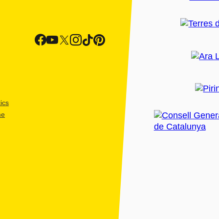
ics
me