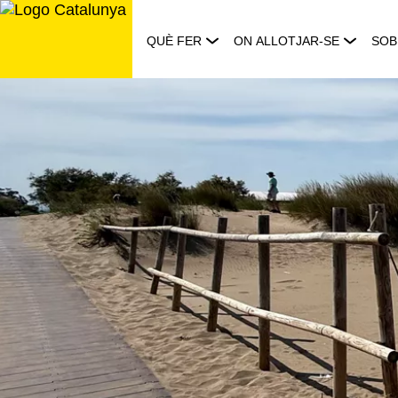
Saltar
al
QUÈ FER
ON ALLOTJAR-SE
SOB
contingut