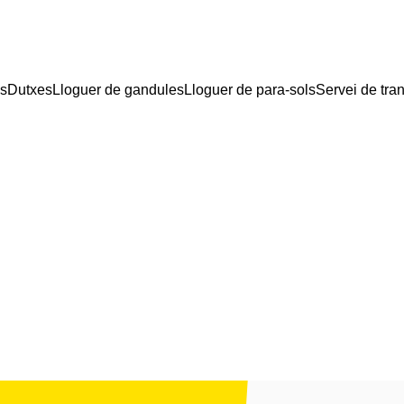
is
Dutxes
Lloguer de gandules
Lloguer de para-sols
Servei de tra