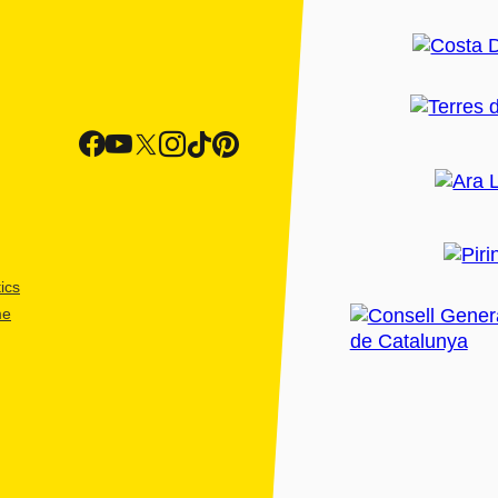
ics
me