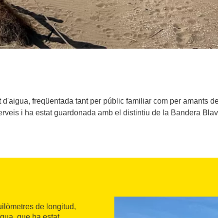
at d'aigua, freqüentada tant per públic familiar com per amants de
erveis i ha estat guardonada amb el distintiu de la Bandera Blav
ilòmetres de longitud,
aigua, que ha estat