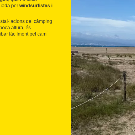
ciada per
windsurfistes i
nstal·lacions del càmping
poca altura, és
ribar fàcilment pel camí