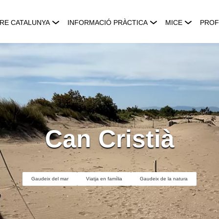
RE CATALUNYA
INFORMACIÓ PRÀCTICA
MICE
PROF
Can Cristià
Gaudeix del mar
Viatja en família
Gaudeix de la natura