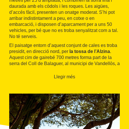
metres per 25 d’amplada, i combinen la sorra fina i
daurada amb els còdols i les roques. Les aigües,
d’accés fàcil, presenten un onatge moderat. S’hi pot
arribar indistintament a peu, en cotxe o en
embarcació, i disposen d’aparcament per a uns 50
vehicles, per bé que no es troba senyalitzat com a tal.
No té serveis.
El paisatge entorn d’aquest conjunt de cales es troba
presidit, en direcció nord, per
la tossa de l’Alzina
.
Aquest cim de gairebé 700 metres forma part de la
serra del Coll de Balaguer, al municipi de Vandellòs, a
la carena de la qual es pot reprendre el camí de ronda
per la ruta senderista GR 92. Per als amants de la
Llegir més
vela i dels esports nàutics en general, el club nàutic
de la urbanització de Calafat es troba a només un
quilòmetre.