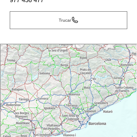
977 456 477
Trucar