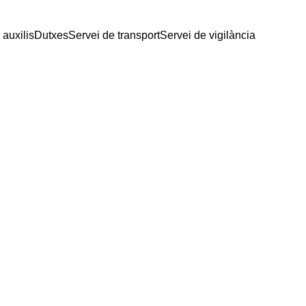
 auxilis
Dutxes
Servei de transport
Servei de vigilància