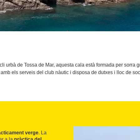
cli urbà de Tossa de Mar, aquesta cala està formada per sorra gru
mb els serveis del club nàutic i disposa de dutxes i lloc de so
àcticament verge
. La
er a la
pràctica del