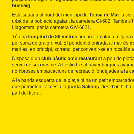
busseig
.
Està situada al nord del municipi de
Tossa de Mar
, a sis
urbà de la població agafant la carretera GI-682. També s’h
Llagostera, per la carretera GIV-6821.
Té una
longitud de 86 metres
per una amplada mitjana d
per sorra de gra gruixut. El pendent d’entrada al mar és
p
marí és, en principi, sorrenc, per convertir-se en rocallós 
Disposa d’un
club nàutic amb restaurant
a peu de platja
servei de socorrisme. A l’estiu hi sol haver barques avarad
nombroses embarcacions de recreació fondejades a la ca
A la banda esquerra de la platja hi ha un petit embarcado
que permeten l’accés a la
punta Salionç
, des d’on hi ha
part del litoral.