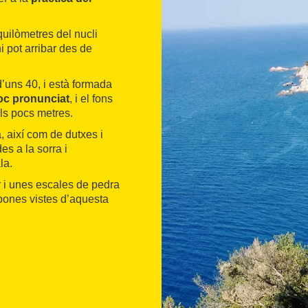
 quilòmetres del nucli
i pot arribar des de
’uns 40, i està formada
oc pronunciat
, i el fons
als pocs metres.
, així com de dutxes i
es a la sorra i
la.
r i unes escales de pedra
 bones vistes d’aquesta