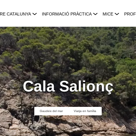
RE CATALUNYA
INFORMACIÓ PRÀCTICA
MICE
PROF
Cala Salionç
Gaudeix del mar
Viatja en família