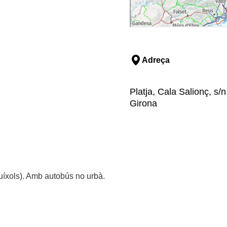
Adreça
Platja, Cala Salionç, s/
Girona
uíxols). Amb autobús no urbà.