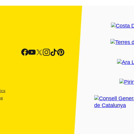
ics
me