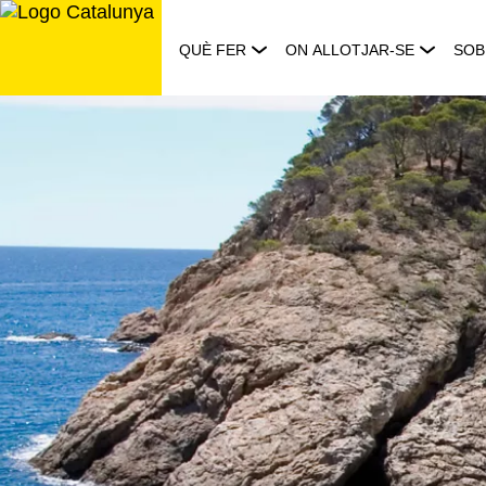
Saltar
al
QUÈ FER
ON ALLOTJAR-SE
SOB
contingut