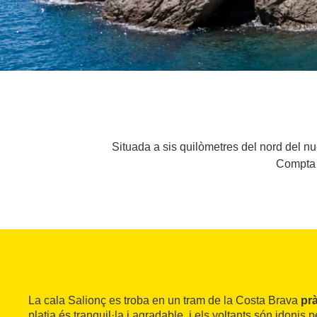
Situada a sis quilòmetres del nord del nu
Compta a
La cala Salionç es troba en un tram de la Costa Brava
pr
platja és tranquil·la i agradable, i els voltants són idonis p