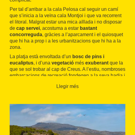
Per tal d’arribar a la cala Pelosa cal seguir un camí
que s’inicia a la veïna cala Montjoi i que va recorrent
el litoral. Malgrat estar una mica aïllada i no disposar
de
cap servei
, acostuma a estar
bastant
concorreguda
, gràcies a l’aparcament i el quiosquet
que hi ha a prop i a les urbanitzacions que hi ha a la
zona.
La platja està envoltada d’un
bosc de pins i
eucaliptus
, i d’una
vegetació
més
exuberant
que la
que se sol trobar al cap de Creus. A l’estiu, nombroses
embarcacions de recreació fondegen a la seva badia i
s’instal·la un moll flotant per facilitar l’accés a l’aigua.
Llegir més
La platja té una longitud d’uns
130 metres
i la sorra
és de
gra gruixut
. L’entrada al mar té un
desnivell
força accentuat
.
Seguint el camí que ve de la
cala Montjoi
es pot
visitar l’espectacular
cap de Norfeu
, amb un litoral
marcat per penya-segats de desenes de metres i
diverses coves. A més del bonic paisatge es poden